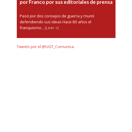
por Franco por sus editoriales de prensa
Pasó por dos consejos de guerra y murió
defendiendo sus ideas Hace 80 años el
franquismo...
[Leer +]
Tweets por el @UGT_Comunica.