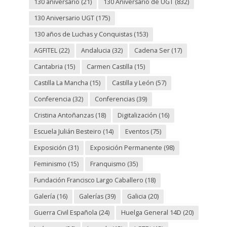
130 aniversario
(21)
130 Aniversario de UGT
(832)
130 Aniversario UGT
(175)
130 años de Luchas y Conquistas
(153)
AGFITEL
(22)
Andalucia
(32)
Cadena Ser
(17)
Cantabria
(15)
Carmen Castilla
(15)
Castilla La Mancha
(15)
Castilla y León
(57)
Conferencia
(32)
Conferencias
(39)
Cristina Antoñanzas
(18)
Digitalización
(16)
Escuela Julián Besteiro
(14)
Eventos
(75)
Exposición
(31)
Exposición Permanente
(98)
Feminismo
(15)
Franquismo
(35)
Fundación Francisco Largo Caballero
(18)
Galería
(16)
Galerías
(39)
Galicia
(20)
Guerra Civil Española
(24)
Huelga General 14D
(20)