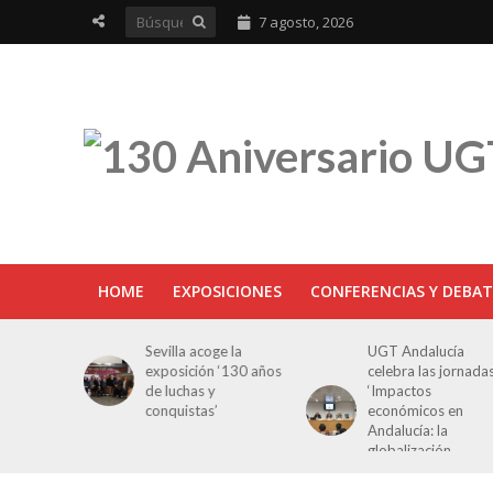
7 agosto, 2026
HOME
EXPOSICIONES
CONFERENCIAS Y DEBAT
lla acoge la
UGT Andalucía
UGT abord
osición ‘130 años
celebra las jornadas
jornada có
uchas y
‘Impactos
oportunida
quistas’
económicos en
la juventud
Andalucía: la
Cantabria
globalización
cuestionada’