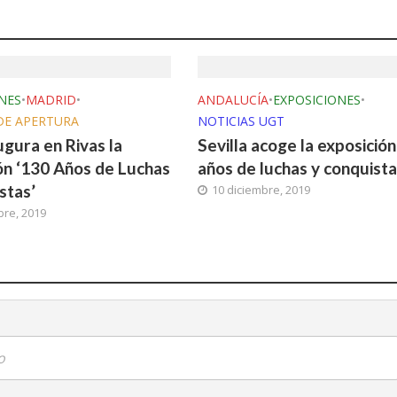
NES
•
MADRID
•
ANDALUCÍA
•
EXPOSICIONES
•
DE APERTURA
NOTICIAS UGT
gura en Rivas la
Sevilla acoge la exposición
ón ‘130 Años de Luchas
años de luchas y conquista
stas’
10 diciembre, 2019
bre, 2019
o