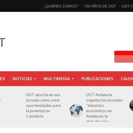
¿QUIÉNES SOMOS?
130 AÑOS DE UGT
UGT C
ES
NOTICIAS
MULTIMEDIA
PUBLICACIONES
CALE
a en una
UGT Andalucía
Clausurada la
mo crear
organiza las jornadas
exposición ‘130
des para
“Impactos
aniversario’ en Las
 en
económicos en
Palmas de Gran
Andalucía: la
Canaria
globalización
cuestionada”.