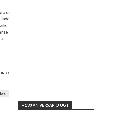
ora de
llado
xilio
tense
La
ñolas
lero
+ 130 ANIVERSARIO UGT