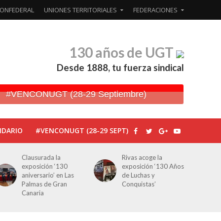
ONFEDERAL
UNIONES TERRITORIALES
FEDERACIONES
130 años de UGT
Desde 1888, tu fuerza sindical
#VENCONUGT (28-29 Septiembre)
NDARIO
#VENCONUGT (28-29 SEPT)
Rivas acoge la
Javier Bueno, el
exposición ‘130 Años
periodista asesinado
de Luchas y
por Franco por sus
Conquistas’
editoriales de prensa