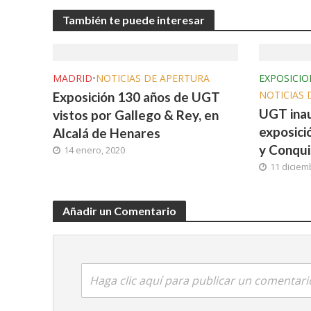
También te puede interesar
MADRID
•
NOTICIAS DE APERTURA
EXPOSICIO
NOTICIAS 
Exposición 130 años de UGT
UGT inau
vistos por Gallego & Rey, en
exposici
Alcalá de Henares
y Conqui
14 enero, 2020
11 diciem
Añadir un Comentario
Haga clic aquí para publicar un comentari