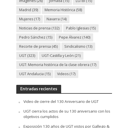
Imágenes
(26)
Jornada
(15)
LGTBi
(15)
Madrid
(39)
Memoria Histórica
(58)
Mujeres
(17)
Navarra
(14)
Noticias de prensa
(132)
Pablo Iglesias
(15)
Pedro Sánchez
(15)
Pepe Álvarez
(140)
Recorte de prensa
(45)
Sindicalismo
(13)
UGT
(323)
UGT-Castilla y León
(21)
UGT: Memoria histórica de la clase obrera
(17)
UGT Andalucia
(15)
Videos
(17)
Entradas recientes
Video de cierre del 130 Aniversario de UGT
UGT cierra los actos de su 130 aniversario con los
objetivos cumplidos
Exposición 130 años de UGT vistos por Gallego &