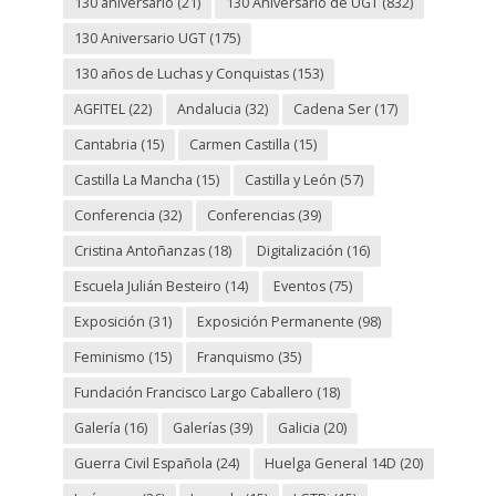
130 aniversario
(21)
130 Aniversario de UGT
(832)
130 Aniversario UGT
(175)
130 años de Luchas y Conquistas
(153)
AGFITEL
(22)
Andalucia
(32)
Cadena Ser
(17)
Cantabria
(15)
Carmen Castilla
(15)
Castilla La Mancha
(15)
Castilla y León
(57)
Conferencia
(32)
Conferencias
(39)
Cristina Antoñanzas
(18)
Digitalización
(16)
Escuela Julián Besteiro
(14)
Eventos
(75)
Exposición
(31)
Exposición Permanente
(98)
Feminismo
(15)
Franquismo
(35)
Fundación Francisco Largo Caballero
(18)
Galería
(16)
Galerías
(39)
Galicia
(20)
Guerra Civil Española
(24)
Huelga General 14D
(20)