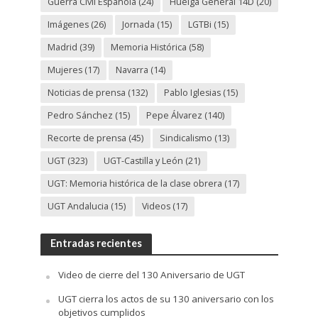
Guerra Civil Española
(24)
Huelga General 14D
(20)
Imágenes
(26)
Jornada
(15)
LGTBi
(15)
Madrid
(39)
Memoria Histórica
(58)
Mujeres
(17)
Navarra
(14)
Noticias de prensa
(132)
Pablo Iglesias
(15)
Pedro Sánchez
(15)
Pepe Álvarez
(140)
Recorte de prensa
(45)
Sindicalismo
(13)
UGT
(323)
UGT-Castilla y León
(21)
UGT: Memoria histórica de la clase obrera
(17)
UGT Andalucia
(15)
Videos
(17)
Entradas recientes
Video de cierre del 130 Aniversario de UGT
UGT cierra los actos de su 130 aniversario con los
objetivos cumplidos