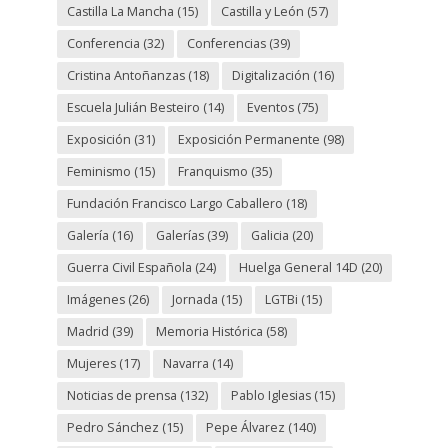
Castilla La Mancha
(15)
Castilla y León
(57)
Conferencia
(32)
Conferencias
(39)
Cristina Antoñanzas
(18)
Digitalización
(16)
Escuela Julián Besteiro
(14)
Eventos
(75)
Exposición
(31)
Exposición Permanente
(98)
Feminismo
(15)
Franquismo
(35)
Fundación Francisco Largo Caballero
(18)
Galería
(16)
Galerías
(39)
Galicia
(20)
Guerra Civil Española
(24)
Huelga General 14D
(20)
Imágenes
(26)
Jornada
(15)
LGTBi
(15)
Madrid
(39)
Memoria Histórica
(58)
Mujeres
(17)
Navarra
(14)
Noticias de prensa
(132)
Pablo Iglesias
(15)
Pedro Sánchez
(15)
Pepe Álvarez
(140)