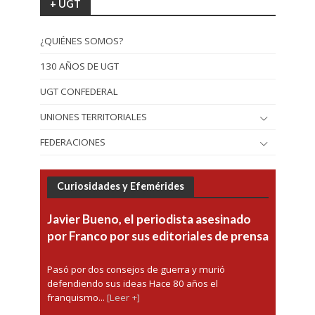
+ UGT
¿QUIÉNES SOMOS?
130 AÑOS DE UGT
UGT CONFEDERAL
UNIONES TERRITORIALES
FEDERACIONES
Curiosidades y Efemérides
Javier Bueno, el periodista asesinado
por Franco por sus editoriales de prensa
Pasó por dos consejos de guerra y murió
defendiendo sus ideas Hace 80 años el
franquismo...
[Leer +]