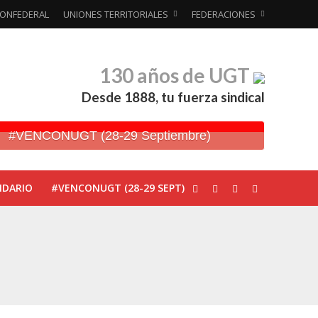
ONFEDERAL
UNIONES TERRITORIALES
FEDERACIONES
130 años de UGT
Desde 1888, tu fuerza sindical
#VENCONUGT (28-29 Septiembre)
NDARIO
#VENCONUGT (28-29 SEPT)
ionada’