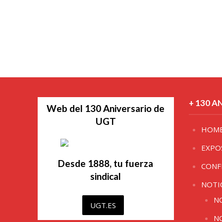
+ 130 A
Web del 130 Aniversario de
UGT
HOM
EXPO
Desde 1888, tu fuerza
CONF
sindical
NOTI
N
UGT.ES
N