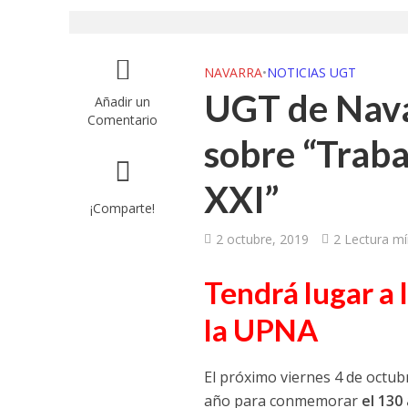
UGT aborda en un
UGT Andalucía org
NAVARRA
•
NOTICIAS UGT
UGT de Nava
Añadir un
Clausurada la exp
Comentario
sobre “Trabaj
Rivas acoge la ex
XXI”
Javier Bueno, el 
¡Comparte!
El historietista ‘K
2 octubre, 2019
2 Lectura m
El Ayuntamiento d
Tendrá lugar a 
la UPNA
El próximo viernes 4 de octub
año para conmemorar
el 130