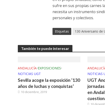
sufre en sus propias carnes l
necesita un instrumento sindi
personales y colectivos.
Etiquetas
130 Aniversario de
También te puede interesar
ANDALUCÍA
•
EXPOSICIONES
•
ANDALUCÍ
NOTICIAS UGT
NOTICIAS 
Sevilla acoge la exposición ‘130
UGT Anda
años de luchas y conquistas’
jornadas
en Andalu
10 diciembre, 2019
cuestion
10 diciemb