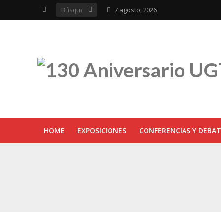
7 agosto, 2026
HOME
EXPOSICIONES
CONFERENCIAS Y DEBAT
UGT inaugura en R
Sevilla acoge la e
UGT Andalucía cel