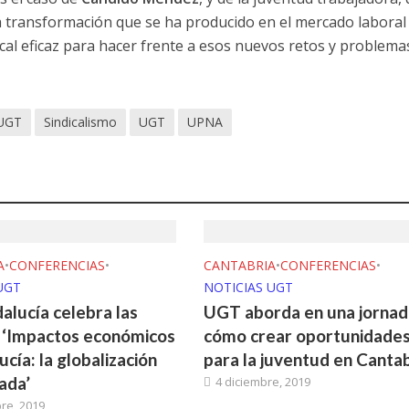
a transformación que se ha producido en el mercado laboral
cal eficaz para hacer frente a esos nuevos retos y problema
 UGT
Sindicalismo
UGT
UPNA
A
•
CONFERENCIAS
•
CANTABRIA
•
CONFERENCIAS
•
UGT
NOTICIAS UGT
lucía celebra las
UGT aborda en una jornad
 ‘Impactos económicos
cómo crear oportunidade
cía: la globalización
para la juventud en Cantab
ada’
4 diciembre, 2019
re, 2019