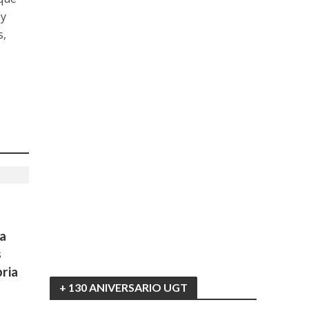
 y
s,
a
s
ria
+ 130 ANIVERSARIO UGT