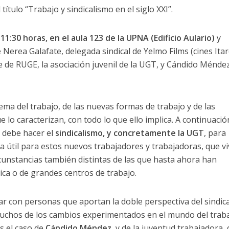
ítulo “Trabajo y sindicalismo en el siglo XXI”.
11:30 horas, en el aula 123 de la UPNA (Edificio Aulario)
y
 Nerea Galafate, delegada sindical de Yelmo Films (cines Itar
de RUGE, la asociación juvenil de la UGT, y Cándido Méndez
tema del trabajo, de las nuevas formas de trabajo y de las
 lo caracterizan, con todo lo que ello implica. A continuació
 debe hacer el
sindicalismo, y concretamente la UGT
, para
 útil para estos nuevos trabajadores y trabajadoras, que v
cunstancias también distintas de las que hasta ahora han
ica o de grandes centros de trabajo.
ntar con personas que aportan la doble perspectiva del sindica
uchos de los cambios experimentados en el mundo del traba
s el caso de
Cándido Méndez
, y de la juventud trabajadora,