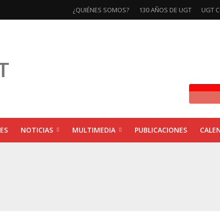
¿QUIÉNES SOMOS?
130 AÑOS DE UGT
UGT C
ES
NOTICIAS
MULTIMEDIA
PUBLICACIONES
CALE
ivas la exposición ‘130 Años de Luchas y Conquistas’
xposición ‘130 años de luchas y conquistas’
ebra las jornadas ‘Impactos económicos en Andalucía: la globalización cuest