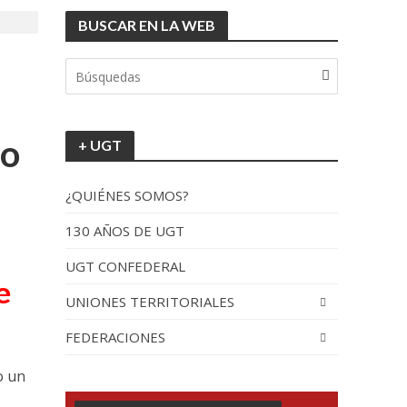
BUSCAR EN LA WEB
tionada”.
a
lo
+ UGT
¿QUIÉNES SOMOS?
130 AÑOS DE UGT
UGT CONFEDERAL
recorrido por España
e
UNIONES TERRITORIALES
FEDERACIONES
o un