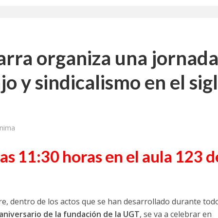
a jornada cómo crear oportunidades para la juventud en Cantabria
aniza las jornadas “Impactos económicos en Andalucía: la globalización cues
rra organiza una jornad
osición ‘130 aniversario’ en Las Palmas de Gran Canaria
o y sindicalismo en el sig
posición ‘130 Años de Luchas y Conquistas’
periodista asesinado por Franco por sus editoriales de prensa
im’ lleva la novela gráfica a Saint Gobain Isover
ínima
e Sevilla acogerá la exposición 130 aniversario con la que UGT comenzó su 
las 11:30 horas en el aula 123 d
re, dentro de los actos que se han desarrollado durante tod
 aniversario de la fundación de la UGT
, se va a celebrar en