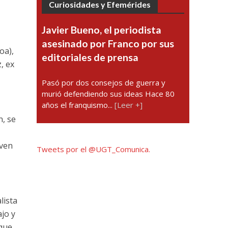
Curiosidades y Efemérides
Javier Bueno, el periodista
asesinado por Franco por sus
oa),
editoriales de prensa
, ex
Pasó por dos consejos de guerra y
murió defendiendo sus ideas Hace 80
años el franquismo...
[Leer +]
n, se
iven
Tweets por el @UGT_Comunica.
lista
jo y
 que