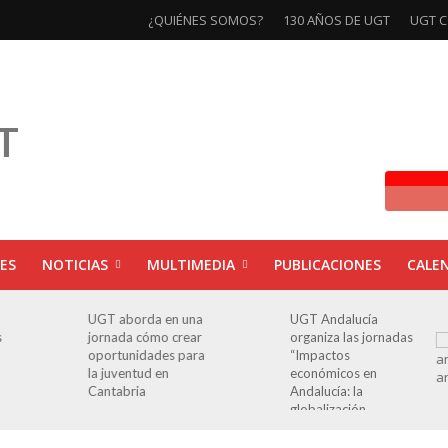
¿QUIÉNES SOMOS?
130 AÑOS DE UGT
UGT C
ES
NOTICIAS
MULTIMEDIA
PUBLICACIONES
CALE
UGT aborda en una
UGT Andalucía
s
jornada cómo crear
organiza las jornadas
oportunidades para
“Impactos
la juventud en
económicos en
Cantabria
Andalucía: la
globalización
cuestionada”.