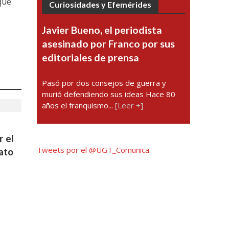
 que
Curiosidades y Efemérides
Javier Bueno, el periodista
asesinado por Franco por sus
editoriales de prensa
Pasó por dos consejos de guerra y
murió defendiendo sus ideas Hace 80
años el franquismo...
[Leer +]
r el
Tweets por el @UGT_Comunica.
cato