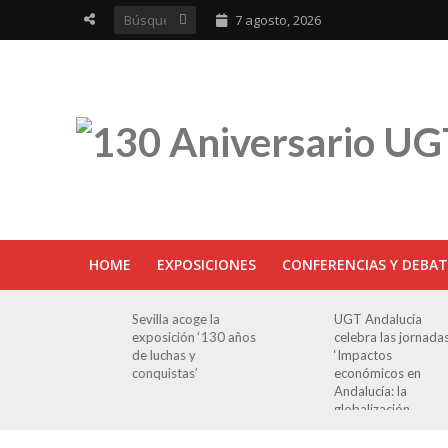
7 agosto, 2026
HOME
EXPOSICIONES
CONFERENCIAS Y DEBAT
ra en
Sevilla acoge la
UGT Andalucía
osición
exposición ‘130 años
celebra las jornada
e Luchas
de luchas y
‘Impactos
s’
conquistas’
económicos en
Andalucía: la
globalización
cuestionada’