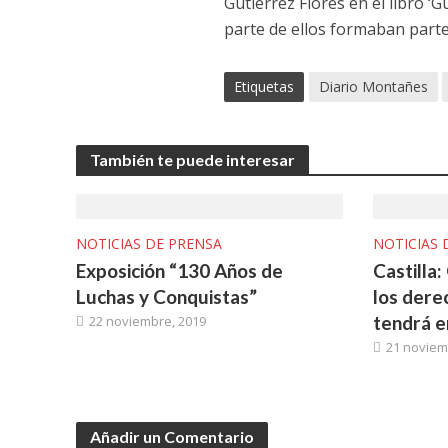
Gutiérrez Flores en el libro ‘
parte de ellos formaban parte 
Etiquetas
Diario Montañes
También te puede interesar
NOTICIAS DE PRENSA
NOTICIAS 
Exposición “130 Años de
Castilla
Luchas y Conquistas”
los dere
tendrá e
22 noviembre, 2019
21 noviem
Añadir un Comentario