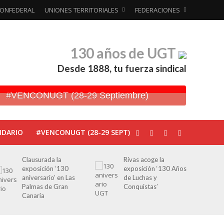
ONFEDERAL
UNIONES TERRITORIALES
FEDERACIONES
130 años de UGT
Desde 1888, tu fuerza sindical
#VENCONUGT (28-29 Septiembre)
NDARIO
#VENCONUGT (28-29 SEPT)
Clausurada la
Rivas acoge la
exposición ‘130
exposición ‘130 Años
aniversario’ en Las
de Luchas y
Palmas de Gran
Conquistas’
Canaria