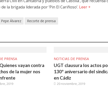
Guerra Civil en Cantabria y pueblos de Castilla’, que recuerda
de la brigada liderada por ‘Pin El Cariñoso’.
Leer +
Pepe Álvarez
Recorte de prensa
DE PRENSA
NOTICIAS DE PRENSA
: Quienes vayan contra
UGT clausura los actos po
chos de la mujer nos
130º aniversario del sindi
nfrente
en Cádiz
bre, 2019
20 noviembre, 2019