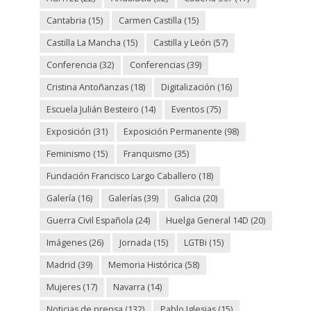
Cantabria
(15)
Carmen Castilla
(15)
Castilla La Mancha
(15)
Castilla y León
(57)
Conferencia
(32)
Conferencias
(39)
Cristina Antoñanzas
(18)
Digitalización
(16)
Escuela Julián Besteiro
(14)
Eventos
(75)
Exposición
(31)
Exposición Permanente
(98)
Feminismo
(15)
Franquismo
(35)
Fundación Francisco Largo Caballero
(18)
Galería
(16)
Galerías
(39)
Galicia
(20)
Guerra Civil Española
(24)
Huelga General 14D
(20)
Imágenes
(26)
Jornada
(15)
LGTBi
(15)
Madrid
(39)
Memoria Histórica
(58)
Mujeres
(17)
Navarra
(14)
Noticias de prensa
(132)
Pablo Iglesias
(15)