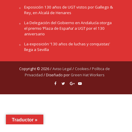
Exposición 130 años de UGT vistos por Gallego &
Rey, en Alcalá de Henares
La Delegación del Gobierno en Andalucía otorga
el premio ‘Plaza de España’ a UGT por el 130
aniversario
La exposición ‘130 años de luchas y conquistas’
llega a Sevilla
Copyright © 2026 /
Aviso Legal
/
Cookies
/
Política de
Privacidad
/ Diseñado por
Green Hat Workers
Traductor »