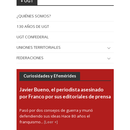
+ UGT
¿QUIÉNES SOMOS?
130 AÑOS DE UGT
UGT CONFEDERAL
UNIONES TERRITORIALES
FEDERACIONES
Curiosidades y Efemérides
Javier Bueno, el periodista asesinado
por Franco por sus editoriales de prensa
Pasó por dos consejos de guerra y murió
defendiendo sus ideas Hace 80 años el
franquismo...
[Leer +]