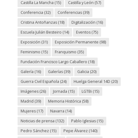
Castilla La Mancha
(15)
Castilla y León
(57)
Conferencia
(32)
Conferencias
(39)
Cristina Antoñanzas
(18)
Digitalización
(16)
Escuela Julián Besteiro
(14)
Eventos
(75)
Exposición
(31)
Exposición Permanente
(98)
Feminismo
(15)
Franquismo
(35)
Fundación Francisco Largo Caballero
(18)
Galería
(16)
Galerías
(39)
Galicia
(20)
Guerra Civil Española
(24)
Huelga General 14D
(20)
Imágenes
(26)
Jornada
(15)
LGTBi
(15)
Madrid
(39)
Memoria Histórica
(58)
Mujeres
(17)
Navarra
(14)
Noticias de prensa
(132)
Pablo Iglesias
(15)
Pedro Sánchez
(15)
Pepe Álvarez
(140)