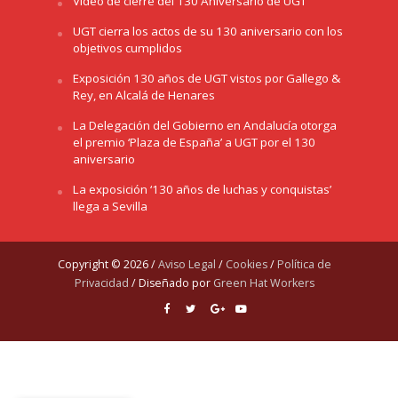
Video de cierre del 130 Aniversario de UGT
UGT cierra los actos de su 130 aniversario con los
objetivos cumplidos
Exposición 130 años de UGT vistos por Gallego &
Rey, en Alcalá de Henares
La Delegación del Gobierno en Andalucía otorga
el premio ‘Plaza de España’ a UGT por el 130
aniversario
La exposición ‘130 años de luchas y conquistas’
llega a Sevilla
Copyright © 2026 /
Aviso Legal
/
Cookies
/
Política de
Privacidad
/ Diseñado por
Green Hat Workers