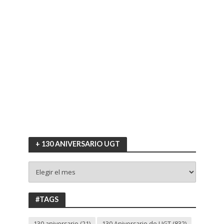
+ 130 ANIVERSARIO UGT
+
130
ANIVERSARIO
UGT
#TAGS
130 aniversario
(21)
130 Aniversario de UGT
(832)