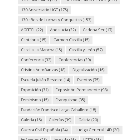
130 Aniversario UGT
(175)
130 años de Luchas y Conquistas
(153)
AGFITEL
(22)
Andalucia
(32)
Cadena Ser
(17)
Cantabria
(15)
Carmen Castilla
(15)
Castilla La Mancha
(15)
Castilla y León
(57)
Conferencia
(32)
Conferencias
(39)
Cristina Antoñanzas
(18)
Digitalización
(16)
Escuela Julián Besteiro
(14)
Eventos
(75)
Exposición
(31)
Exposición Permanente
(98)
Feminismo
(15)
Franquismo
(35)
Fundación Francisco Largo Caballero
(18)
Galería
(16)
Galerías
(39)
Galicia
(20)
Guerra Civil Española
(24)
Huelga General 14D
(20)
Imágenes
(26)
Jornada
(15)
LGTBi
(15)