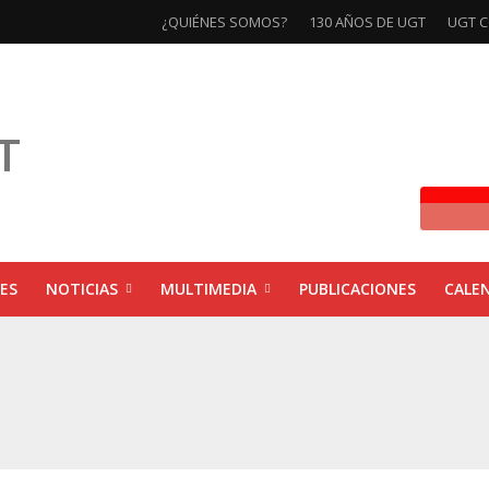
¿QUIÉNES SOMOS?
130 AÑOS DE UGT
UGT C
ES
NOTICIAS
MULTIMEDIA
PUBLICACIONES
CALE
ivas la exposición ‘130 Años de Luchas y Conquistas’
xposición ‘130 años de luchas y conquistas’
ebra las jornadas ‘Impactos económicos en Andalucía: la globalización cuest