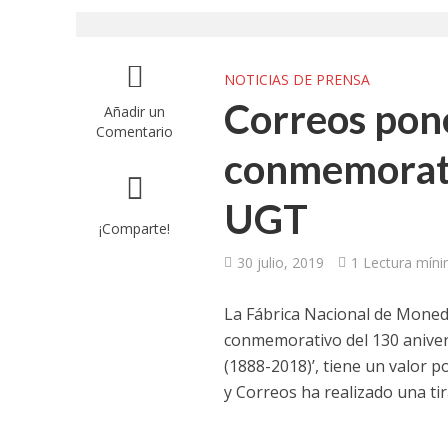
UGT aborda en un
UGT Andalucía org
NOTICIAS DE PRENSA
Correos pone
Añadir un
Clausurada la exp
Comentario
conmemorati
Rivas acoge la ex
UGT
Javier Bueno, el 
¡Comparte!
El historietista ‘K
30 julio, 2019
1 Lectura mín
El Ayuntamiento d
La Fábrica Nacional de Moneda
conmemorativo del 130 aniver
(1888-2018)’, tiene un valor p
y Correos ha realizado una tir