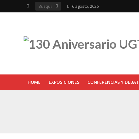
6 agosto, 2026
HOME
EXPOSICIONES
CONFERENCIAS Y DEBAT
UGT inaugura en R
Sevilla acoge la e
UGT Andalucía cel