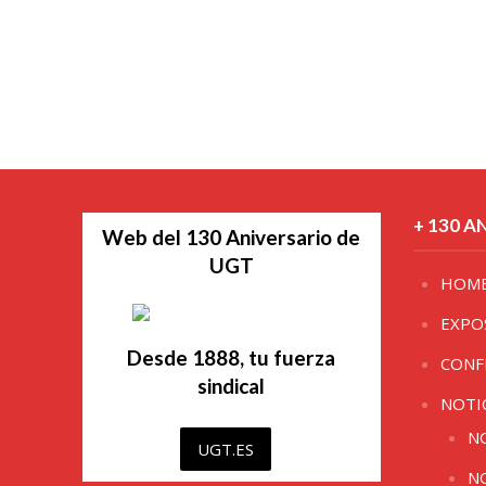
+ 130 A
Web del 130 Aniversario de
UGT
HOM
EXPO
Desde 1888, tu fuerza
CONF
sindical
NOTI
N
UGT.ES
N