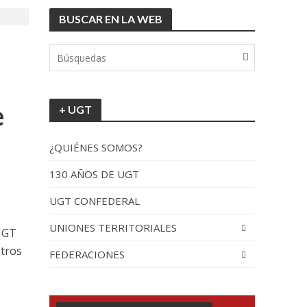
BUSCAR EN LA WEB
tionada”.
e
+ UGT
¿QUIÉNES SOMOS?
130 AÑOS DE UGT
UGT CONFEDERAL
recorrido por España
UNIONES TERRITORIALES
 UGT
etros
FEDERACIONES