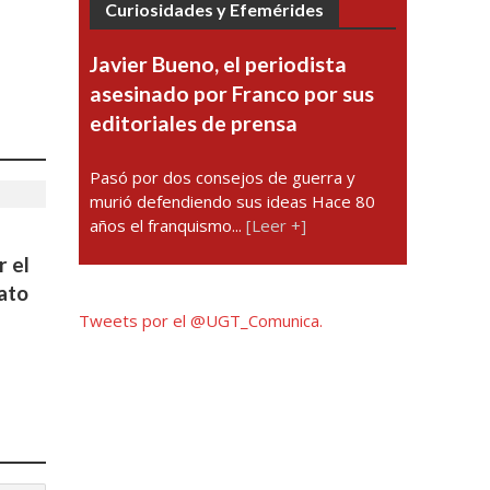
Curiosidades y Efemérides
Javier Bueno, el periodista
asesinado por Franco por sus
editoriales de prensa
Pasó por dos consejos de guerra y
murió defendiendo sus ideas Hace 80
años el franquismo...
[Leer +]
r el
cato
Tweets por el @UGT_Comunica.