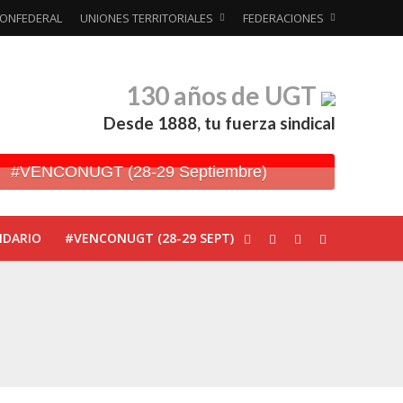
ONFEDERAL
UNIONES TERRITORIALES
FEDERACIONES
130 años de UGT
Desde 1888, tu fuerza sindical
#VENCONUGT (28-29 Septiembre)
NDARIO
#VENCONUGT (28-29 SEPT)
ionada’