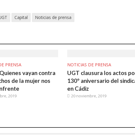
 UGT
Capital
Noticias de prensa
DE PRENSA
NOTICIAS DE PRENSA
: Quienes vayan contra
UGT clausura los actos po
chos de la mujer nos
130º aniversario del sindi
nfrente
en Cádiz
bre, 2019
20 noviembre, 2019