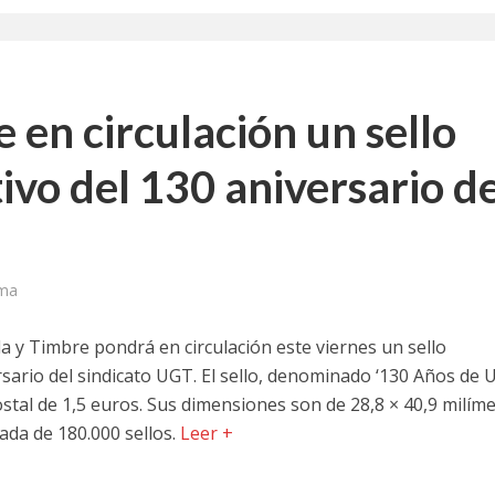
a jornada cómo crear oportunidades para la juventud en Cantabria
aniza las jornadas “Impactos económicos en Andalucía: la globalización cues
 en circulación un sello
osición ‘130 aniversario’ en Las Palmas de Gran Canaria
vo del 130 aniversario d
posición ‘130 Años de Luchas y Conquistas’
periodista asesinado por Franco por sus editoriales de prensa
im’ lleva la novela gráfica a Saint Gobain Isover
ima
e Sevilla acogerá la exposición 130 aniversario con la que UGT comenzó su 
 y Timbre pondrá en circulación este viernes un sello
sario del sindicato UGT. El sello, denominado ‘130 Años de
ostal de 1,5 euros. Sus dimensiones son de 28,8 × 40,9 milím
ada de 180.000 sellos.
Leer +