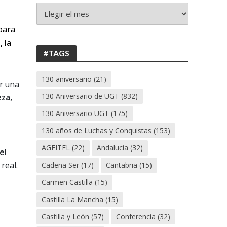
+
130
 para
ANIVERSARIO
UGT
 la
#TAGS
130 aniversario
(21)
r una
130 Aniversario de UGT
(832)
eza,
130 Aniversario UGT
(175)
130 años de Luchas y Conquistas
(153)
AGFITEL
(22)
Andalucia
(32)
el
real.
Cadena Ser
(17)
Cantabria
(15)
Carmen Castilla
(15)
Castilla La Mancha
(15)
Castilla y León
(57)
Conferencia
(32)