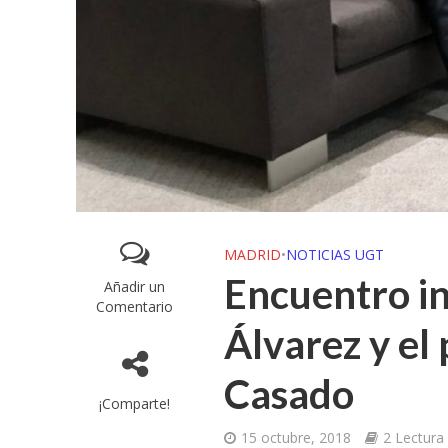
MADRID
•
NOTICIAS UGT
Encuentro in
Añadir un
Comentario
Álvarez y el
Casado
¡Comparte!
15 octubre, 2018
2 Lectura