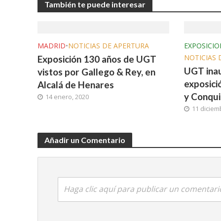
También te puede interesar
MADRID
•
NOTICIAS DE APERTURA
EXPOSICIO
NOTICIAS 
Exposición 130 años de UGT
UGT inau
vistos por Gallego & Rey, en
exposici
Alcalá de Henares
y Conqui
14 enero, 2020
11 diciem
Añadir un Comentario
Haga clic aquí para publicar un comentari