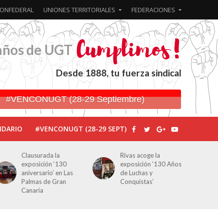
ONFEDERAL
UNIONES TERRITORIALES
FEDERACIONES
años de UGT
Desde 1888, tu fuerza sindical
#VENCONUGT (28-29 Septiembre)
NDARIO
#VENCONUGT (28-29 SEPT)
Rivas acoge la
Javier Bueno, el
exposición ‘130 Años
periodista asesinado
de Luchas y
por Franco por sus
Conquistas’
editoriales de prensa