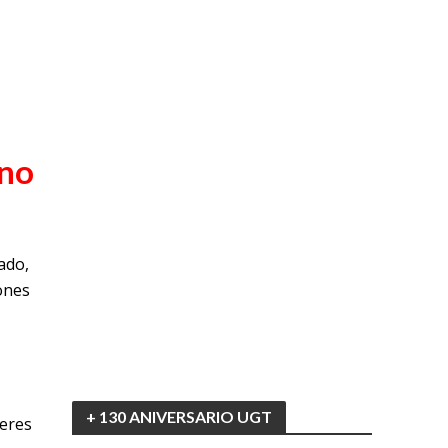
rno
ado,
ones
+ 130 ANIVERSARIO UGT
deres