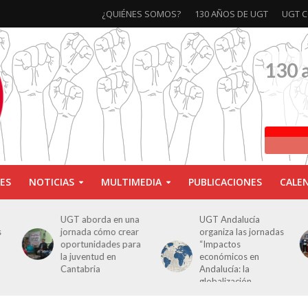
¿QUIÉNES SOMOS?
130 AÑOS DE UGT
UGT C
130 
ES
NOTICIAS
MULTIMEDIA
PUBLICACIONES
CALE
a
UGT Andalucía
Clausurada la
organiza las jornadas
exposición ‘130
a
“Impactos
aniversario’ en Las
económicos en
Palmas de Gran
Andalucía: la
Canaria
globalización
cuestionada”.