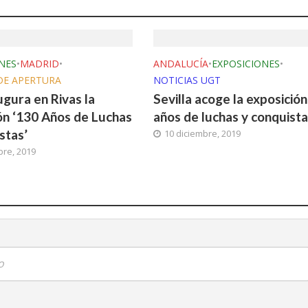
NES
•
MADRID
•
ANDALUCÍA
•
EXPOSICIONES
•
DE APERTURA
NOTICIAS UGT
gura en Rivas la
Sevilla acoge la exposición
ón ‘130 Años de Luchas
años de luchas y conquista
stas’
10 diciembre, 2019
bre, 2019
o