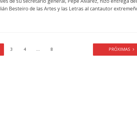
vés de su secretario general, Pepe Álvarez, hizo entrega del
ián Besteiro de las Artes y las Letras al cantautor extremeñ
3
4
…
8
PRÓXIMAS