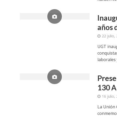
Inaug
años 
22 julio,
UGT inaug
conquistas
laborales y
Prese
130 A
16 julio,
La Unión 
conmemora