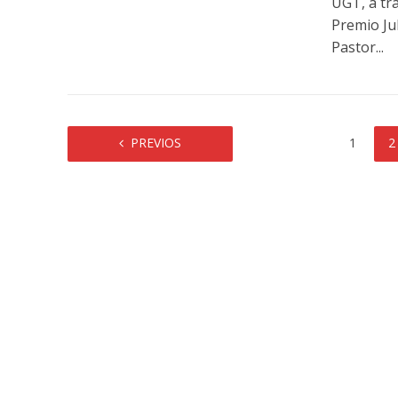
UGT, a tra
Premio Jul
Pastor...
PREVIOS
1
2