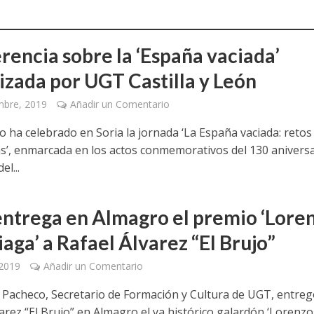
rencia sobre la ‘España vaciada’
izada por UGT Castilla y León
mbre, 2019
Añadir un Comentario
to ha celebrado en Soria la jornada ‘La España vaciada: retos
s’, enmarcada en los actos conmemorativos del 130 anivers
el...
ntrega en Almagro el premio ‘Lore
aga’ a Rafael Álvarez “El Brujo”
 2019
Añadir un Comentario
 Pacheco, Secretario de Formación y Cultura de UGT, entreg
arez “El Brujo” en Almagro el ya histórico galardón ‘Lorenzo.