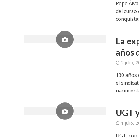
Pepe Álva
del curso
conquistas’
La ex
años 
2 julio, 
130 años d
el sindic
nacimiento
UGT y
1 julio, 
UGT, con 