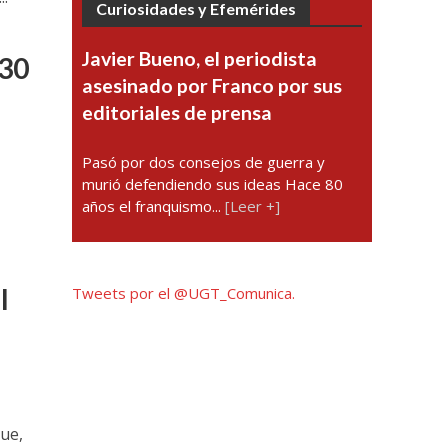
Curiosidades y Efemérides
Javier Bueno, el periodista
130
asesinado por Franco por sus
editoriales de prensa
Pasó por dos consejos de guerra y
y
murió defendiendo sus ideas Hace 80
años el franquismo...
[Leer +]
l
Tweets por el @UGT_Comunica.
que,