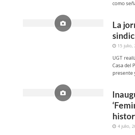
como señal
La jor
sindi
15 julio,
UGT reali
Casa del P
presente y
Inaug
‘Femi
histor
4 julio, 