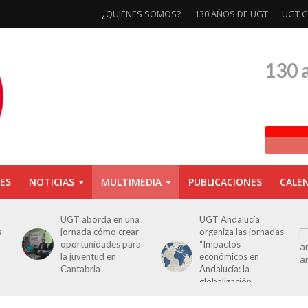
¿QUIÉNES SOMOS?
130 AÑOS DE UGT
UGT C
130 
ES
NOTICIAS
MULTIMEDIA
PUBLICACIONES
CALE
a
UGT Andalucía
Clausurada la
organiza las jornadas
exposición ‘130
a
“Impactos
aniversario’ en Las
económicos en
Palmas de Gran
Andalucía: la
Canaria
globalización
cuestionada”.