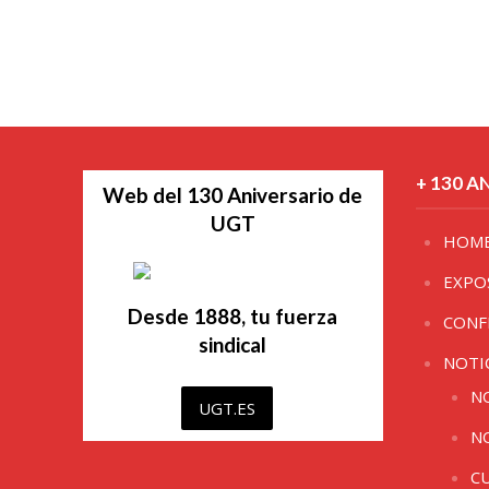
+ 130 A
Web del 130 Aniversario de
UGT
HOM
EXPO
Desde 1888, tu fuerza
CONF
sindical
NOTI
N
UGT.ES
N
C