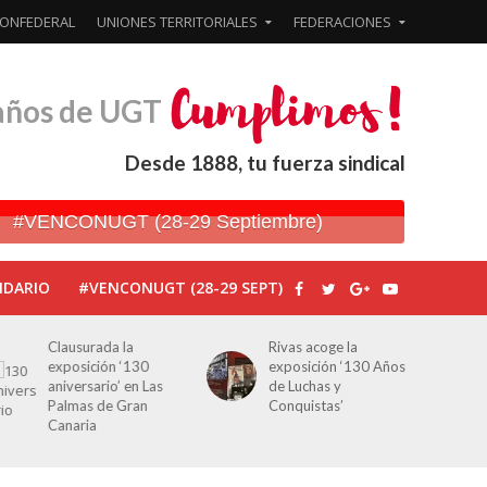
ONFEDERAL
UNIONES TERRITORIALES
FEDERACIONES
años de UGT
Desde 1888, tu fuerza sindical
#VENCONUGT (28-29 Septiembre)
NDARIO
#VENCONUGT (28-29 SEPT)
Rivas acoge la
Javier Bueno, el
exposición ‘130 Años
periodista asesinado
de Luchas y
por Franco por sus
Conquistas’
editoriales de prensa