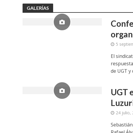
GALERÍAS
Confe
organ
5 septie
El sindica
respuesta
de UGT y d
UGT e
Luzuri
24 julio,
Sebastián
Rafael Álv