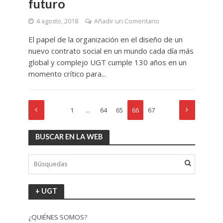
futuro
4 agosto, 2018
Añadir un Comentario
El papel de la organización en el diseño de un
nuevo contrato social en un mundo cada día más
global y complejo UGT cumple 130 años en un
momento crítico para...
1
…
64
65
66
67
BUSCAR EN LA WEB
+ UGT
¿QUIÉNES SOMOS?