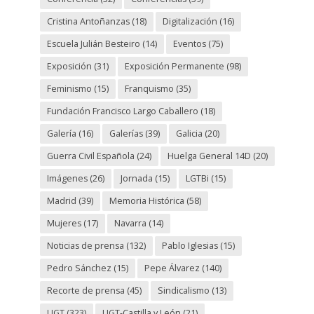
Cristina Antoñanzas
(18)
Digitalización
(16)
Escuela Julián Besteiro
(14)
Eventos
(75)
Exposición
(31)
Exposición Permanente
(98)
Feminismo
(15)
Franquismo
(35)
Fundación Francisco Largo Caballero
(18)
Galería
(16)
Galerías
(39)
Galicia
(20)
Guerra Civil Española
(24)
Huelga General 14D
(20)
Imágenes
(26)
Jornada
(15)
LGTBi
(15)
Madrid
(39)
Memoria Histórica
(58)
Mujeres
(17)
Navarra
(14)
Noticias de prensa
(132)
Pablo Iglesias
(15)
Pedro Sánchez
(15)
Pepe Álvarez
(140)
Recorte de prensa
(45)
Sindicalismo
(13)
UGT
(323)
UGT-Castilla y León
(21)