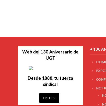
+ 130 A
Web del 130 Aniversario de
UGT
HOM
EXPO
Desde 1888, tu fuerza
CONF
sindical
NOTI
N
UGT.ES
N