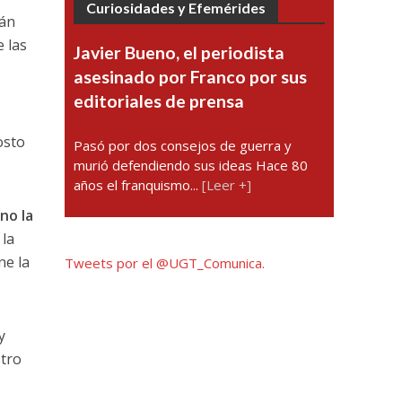
Curiosidades y Efemérides
rán
 las
Javier Bueno, el periodista
asesinado por Franco por sus
editoriales de prensa
osto
Pasó por dos consejos de guerra y
murió defendiendo sus ideas Hace 80
años el franquismo...
[Leer +]
no la
 la
ne la
Tweets por el @UGT_Comunica.
y
stro