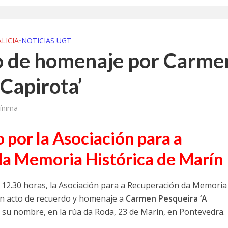
a jornada cómo crear oportunidades para la juventud en Cantabria
aniza las jornadas “Impactos económicos en Andalucía: la globalización cues
LICIA
•
NOTICIAS UGT
o de homenaje por Carme
osición ‘130 aniversario’ en Las Palmas de Gran Canaria
 Capirota’
posición ‘130 Años de Luchas y Conquistas’
periodista asesinado por Franco por sus editoriales de prensa
ínima
im’ lleva la novela gráfica a Saint Gobain Isover
 por la Asociación para a
e Sevilla acogerá la exposición 130 aniversario con la que UGT comenzó su 
a Memoria Histórica de Marín
 12.30 horas, la Asociación para a Recuperación da Memoria
un acto de recuerdo y homenaje a
Carmen Pesqueira ‘A
a su nombre, en la rúa da Roda, 23 de Marín, en Pontevedra.