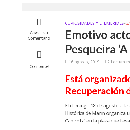
UGT aborda en un
UGT Andalucía org
CURIOSIDADES Y EFEMERIDES
•
GA
Emotivo act
Añadir un
Clausurada la exp
Comentario
Pesqueira ‘A
Rivas acoge la ex
Javier Bueno, el 
16 agosto, 2019
2 Lectura m
¡Comparte!
El historietista ‘K
Está organizado
El Ayuntamiento d
Recuperación d
El domingo 18 de agosto a las
Histórica de Marín organiza 
Capirota’
en la plaza que llev