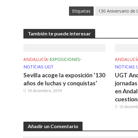
Etiquetas
130 Aniversario de
También te puede interesar
ANDALUCÍA
•
EXPOSICIONES
•
ANDALUCÍ
NOTICIAS UGT
NOTICIAS 
Sevilla acoge la exposición ‘130
UGT Anda
años de luchas y conquistas’
jornadas
en Andalu
10 diciembre, 2019
cuestion
10 diciemb
Añadir un Comentario