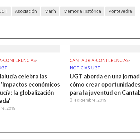
 UGT
Asociación
Marín
Memoria Histórica
Pontevedra
A
•
CONFERENCIAS
•
CANTABRIA
•
CONFERENCIAS
•
UGT
NOTICIAS UGT
lucía celebra las
UGT aborda en una jornad
 ‘Impactos económicos
cómo crear oportunidade
cía: la globalización
para la juventud en Cantab
ada’
4 diciembre, 2019
re, 2019