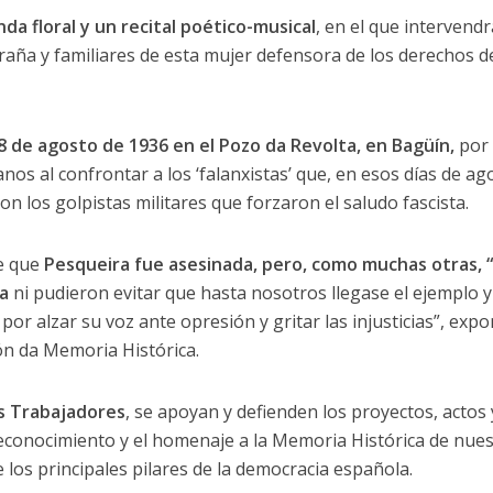
nda floral y un recital poético-musical
, en el que intervend
aña y familiares de esta mujer defensora de los derechos de
18 de agosto de 1936 en el Pozo da Revolta, en Bagüín,
por
nos al confrontar a los ‘falanxistas’ que, en esos días de ag
on los golpistas militares que forzaron el saludo fascista.
ne que
Pesqueira fue asesinada, pero, como muchas otras, “
a
ni pudieron evitar que hasta nosotros llegase el ejemplo y
por alzar su voz ante opresión y gritar las injusticias”, expo
ón da Memoria Histórica.
s Trabajadores
, se apoyan y defienden los proyectos, actos 
reconocimiento y el homenaje a la Memoria Histórica de nue
e los principales pilares de la democracia española.