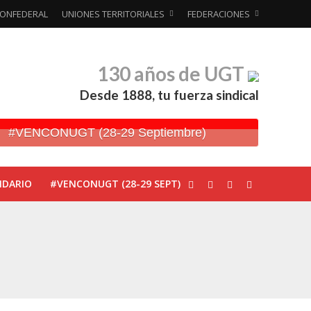
ONFEDERAL
UNIONES TERRITORIALES
FEDERACIONES
130 años de UGT
Desde 1888, tu fuerza sindical
#VENCONUGT (28-29 Septiembre)
NDARIO
#VENCONUGT (28-29 SEPT)
ionada’