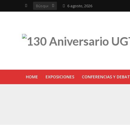
6 agosto, 2026
HOME
EXPOSICIONES
CONFERENCIAS Y DEBAT
UGT inaugura en R
Sevilla acoge la e
UGT Andalucía cel