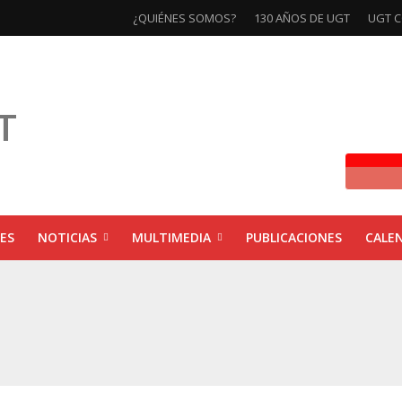
¿QUIÉNES SOMOS?
130 AÑOS DE UGT
UGT C
ES
NOTICIAS
MULTIMEDIA
PUBLICACIONES
CALE
ivas la exposición ‘130 Años de Luchas y Conquistas’
xposición ‘130 años de luchas y conquistas’
ebra las jornadas ‘Impactos económicos en Andalucía: la globalización cuest