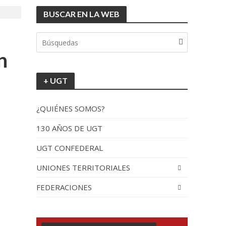
BUSCAR EN LA WEB
tionada”.
n
+ UGT
¿QUIÉNES SOMOS?
130 AÑOS DE UGT
UGT CONFEDERAL
recorrido por España
UNIONES TERRITORIALES
FEDERACIONES