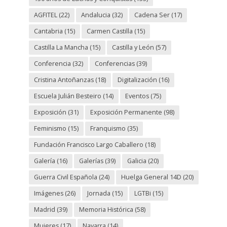
AGFITEL
(22)
Andalucia
(32)
Cadena Ser
(17)
Cantabria
(15)
Carmen Castilla
(15)
Castilla La Mancha
(15)
Castilla y León
(57)
Conferencia
(32)
Conferencias
(39)
Cristina Antoñanzas
(18)
Digitalización
(16)
Escuela Julián Besteiro
(14)
Eventos
(75)
Exposición
(31)
Exposición Permanente
(98)
Feminismo
(15)
Franquismo
(35)
Fundación Francisco Largo Caballero
(18)
Galería
(16)
Galerías
(39)
Galicia
(20)
Guerra Civil Española
(24)
Huelga General 14D
(20)
Imágenes
(26)
Jornada
(15)
LGTBi
(15)
Madrid
(39)
Memoria Histórica
(58)
Mujeres
(17)
Navarra
(14)