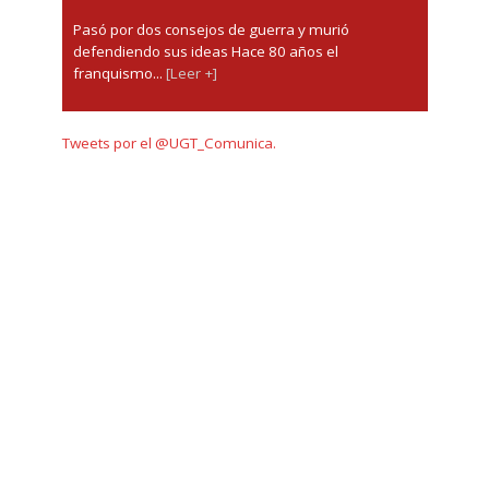
Pasó por dos consejos de guerra y murió
defendiendo sus ideas Hace 80 años el
franquismo...
[Leer +]
Tweets por el @UGT_Comunica.