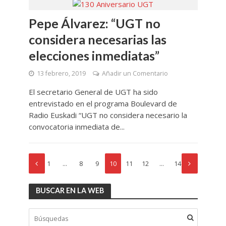
Pepe Álvarez: “UGT no
considera necesarias las
elecciones inmediatas”
13 febrero, 2019
Añadir un Comentario
El secretario General de UGT ha sido
entrevistado en el programa Boulevard de
Radio Euskadi “UGT no considera necesario la
convocatoria inmediata de...
1
…
8
9
10
11
12
…
14
BUSCAR EN LA WEB