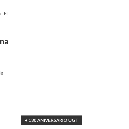
o El
una
de
l
+ 130 ANIVERSARIO UGT