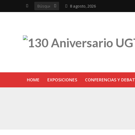
8 agosto, 2026
HOME
EXPOSICIONES
CONFERENCIAS Y DEBAT
UGT inaugura en R
Sevilla acoge la e
UGT Andalucía cel