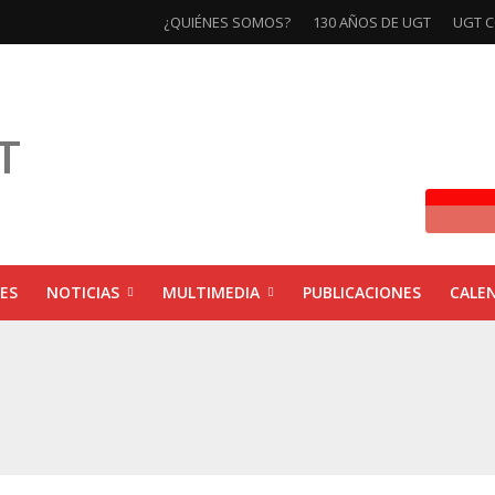
¿QUIÉNES SOMOS?
130 AÑOS DE UGT
UGT C
ES
NOTICIAS
MULTIMEDIA
PUBLICACIONES
CALE
ivas la exposición ‘130 Años de Luchas y Conquistas’
xposición ‘130 años de luchas y conquistas’
ebra las jornadas ‘Impactos económicos en Andalucía: la globalización cuest