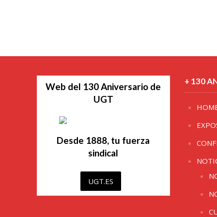
+ 130 A
Web del 130 Aniversario de
UGT
HOM
EXPO
Desde 1888, tu fuerza
CONF
sindical
NOTI
N
UGT.ES
N
C