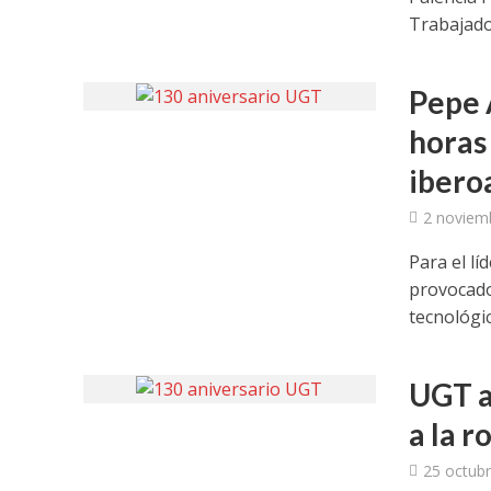
Trabajador
Pepe 
horas
ibero
2 noviem
Para el lí
provocado
tecnológica
UGT a
a la r
25 octubr