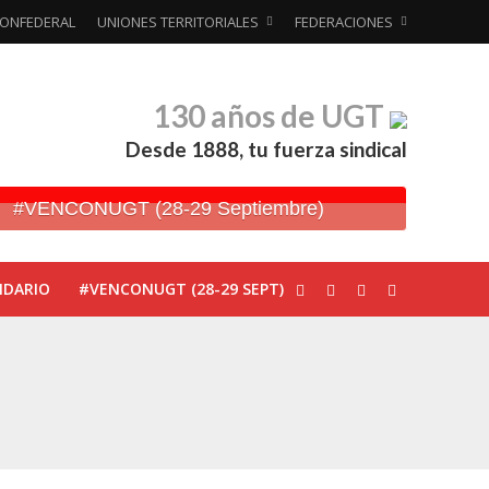
ONFEDERAL
UNIONES TERRITORIALES
FEDERACIONES
130 años de UGT
Desde 1888, tu fuerza sindical
#VENCONUGT (28-29 Septiembre)
NDARIO
#VENCONUGT (28-29 SEPT)
ionada’