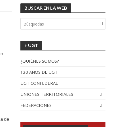
BUSCAR EN LA WEB
tionada”.
+ UGT
an
¿QUIÉNES SOMOS?
130 AÑOS DE UGT
UGT CONFEDERAL
recorrido por España
UNIONES TERRITORIALES
FEDERACIONES
ia de