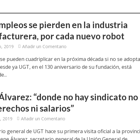
a jornada cómo crear oportunidades para la juventud en Cantabria
aniza las jornadas “Impactos económicos en Andalucía: la globalización cues
mpleos se pierden en la industria
acturera, por cada nuevo robot
osición ‘130 aniversario’ en Las Palmas de Gran Canaria
o, 2019
Añadir un Comentario
posición ‘130 Años de Luchas y Conquistas’
s se pueden cuadriplicar en la próxima década si no se adopt
periodista asesinado por Franco por sus editoriales de prensa
esde ya UGT, en el 130 aniversario de su fundación, está
e...
im’ lleva la novela gráfica a Saint Gobain Isover
e Sevilla acogerá la exposición 130 aniversario con la que UGT comenzó su 
Álvarez: “donde no hay sindicato no
rechos ni salarios”
, 2019
Añadir un Comentario
rio general de UGT hace su primera visita oficial a la provinc
Pepe Álvarez, secretario general de la Unión General de