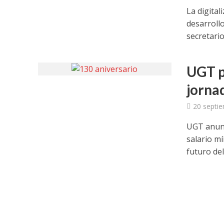
La digital
desarrollo
secretario.
UGT p
jorna
20 septi
UGT anunc
salario m
futuro del.