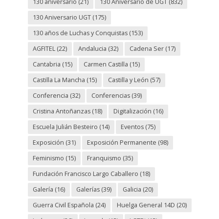
130 aniversario
(21)
130 Aniversario de UGT
(832)
130 Aniversario UGT
(175)
130 años de Luchas y Conquistas
(153)
AGFITEL
(22)
Andalucia
(32)
Cadena Ser
(17)
Cantabria
(15)
Carmen Castilla
(15)
Castilla La Mancha
(15)
Castilla y León
(57)
Conferencia
(32)
Conferencias
(39)
Cristina Antoñanzas
(18)
Digitalización
(16)
Escuela Julián Besteiro
(14)
Eventos
(75)
Exposición
(31)
Exposición Permanente
(98)
Feminismo
(15)
Franquismo
(35)
Fundación Francisco Largo Caballero
(18)
Galería
(16)
Galerías
(39)
Galicia
(20)
Guerra Civil Española
(24)
Huelga General 14D
(20)