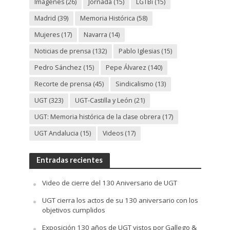
Imágenes
(26)
Jornada
(15)
LGTBi
(15)
Madrid
(39)
Memoria Histórica
(58)
Mujeres
(17)
Navarra
(14)
Noticias de prensa
(132)
Pablo Iglesias
(15)
Pedro Sánchez
(15)
Pepe Álvarez
(140)
Recorte de prensa
(45)
Sindicalismo
(13)
UGT
(323)
UGT-Castilla y León
(21)
UGT: Memoria histórica de la clase obrera
(17)
UGT Andalucia
(15)
Videos
(17)
Entradas recientes
Video de cierre del 130 Aniversario de UGT
UGT cierra los actos de su 130 aniversario con los
objetivos cumplidos
Exposición 130 años de UGT vistos por Gallego &