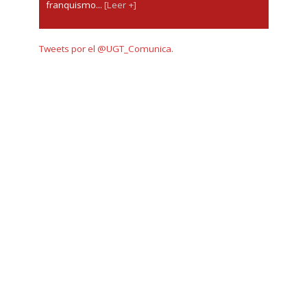
franquismo...
[Leer +]
Tweets por el @UGT_Comunica.