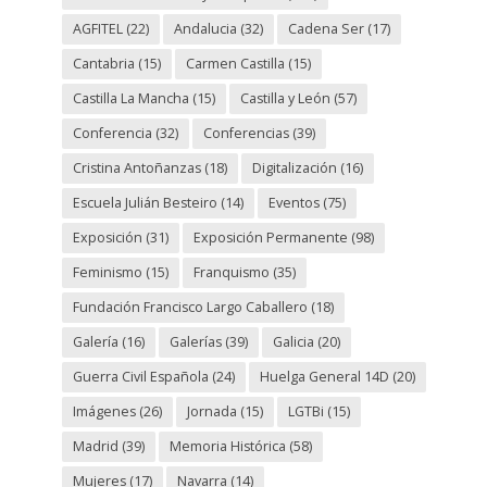
AGFITEL
(22)
Andalucia
(32)
Cadena Ser
(17)
Cantabria
(15)
Carmen Castilla
(15)
Castilla La Mancha
(15)
Castilla y León
(57)
Conferencia
(32)
Conferencias
(39)
Cristina Antoñanzas
(18)
Digitalización
(16)
Escuela Julián Besteiro
(14)
Eventos
(75)
Exposición
(31)
Exposición Permanente
(98)
Feminismo
(15)
Franquismo
(35)
Fundación Francisco Largo Caballero
(18)
Galería
(16)
Galerías
(39)
Galicia
(20)
Guerra Civil Española
(24)
Huelga General 14D
(20)
Imágenes
(26)
Jornada
(15)
LGTBi
(15)
Madrid
(39)
Memoria Histórica
(58)
Mujeres
(17)
Navarra
(14)