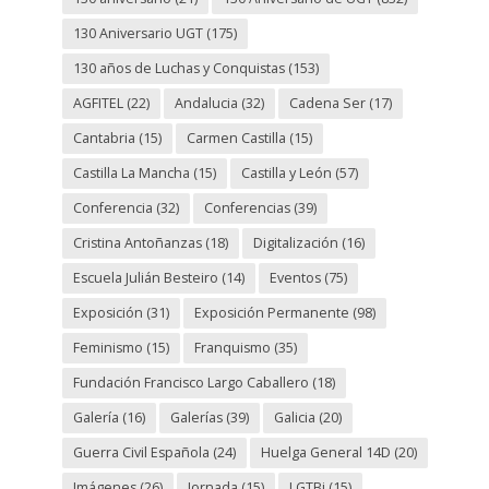
130 Aniversario UGT
(175)
130 años de Luchas y Conquistas
(153)
AGFITEL
(22)
Andalucia
(32)
Cadena Ser
(17)
Cantabria
(15)
Carmen Castilla
(15)
Castilla La Mancha
(15)
Castilla y León
(57)
Conferencia
(32)
Conferencias
(39)
Cristina Antoñanzas
(18)
Digitalización
(16)
Escuela Julián Besteiro
(14)
Eventos
(75)
Exposición
(31)
Exposición Permanente
(98)
Feminismo
(15)
Franquismo
(35)
Fundación Francisco Largo Caballero
(18)
Galería
(16)
Galerías
(39)
Galicia
(20)
Guerra Civil Española
(24)
Huelga General 14D
(20)
Imágenes
(26)
Jornada
(15)
LGTBi
(15)