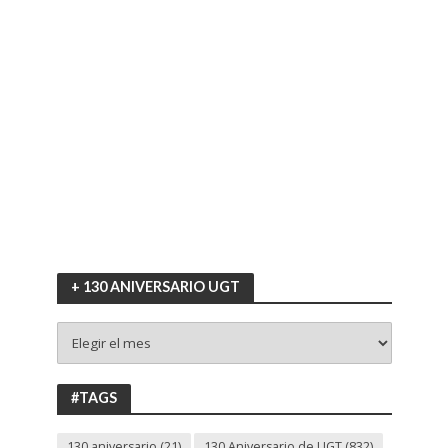
+ 130 ANIVERSARIO UGT
+
130
ANIVERSARIO
UGT
#TAGS
130 aniversario
(21)
130 Aniversario de UGT
(832)