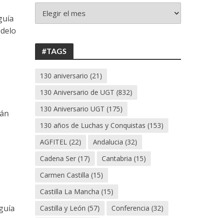
+
130
guía
ANIVERSARIO
odelo
UGT
#TAGS
130 aniversario
(21)
130 Aniversario de UGT
(832)
130 Aniversario UGT
(175)
lán
130 años de Luchas y Conquistas
(153)
AGFITEL
(22)
Andalucia
(32)
Cadena Ser
(17)
Cantabria
(15)
Carmen Castilla
(15)
Castilla La Mancha
(15)
guía
Castilla y León
(57)
Conferencia
(32)