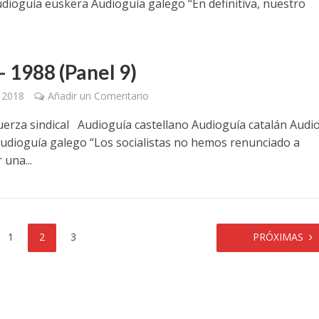
udioguía euskera Audioguía galego “En definitiva, nuestro
– 1988 (Panel 9)
, 2018
Añadir un Comentario
uerza sindical Audioguía castellano Audioguía catalán Audi
udioguía galego “Los socialistas no hemos renunciado a
 una...
1
2
3
PRÓXIMAS