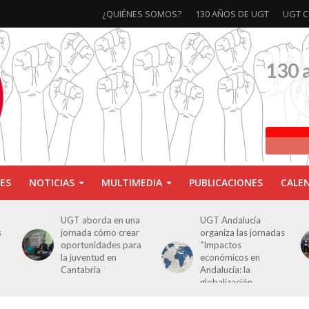
¿QUIÉNES SOMOS?
130 AÑOS DE UGT
UGT C
130 
ES
NOTICIAS
MULTIMEDIA
PUBLICACIONES
CALE
a
UGT Andalucía
Clausurada la
organiza las jornadas
exposición ‘130
a
“Impactos
aniversario’ en Las
económicos en
Palmas de Gran
Andalucía: la
Canaria
globalización
cuestionada”.