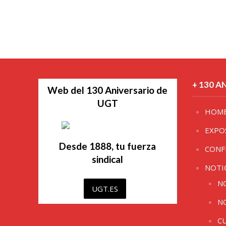
+ 130 A
Web del 130 Aniversario de
UGT
HOM
EXPO
Desde 1888, tu fuerza
CONF
sindical
NOTI
N
UGT.ES
N
C