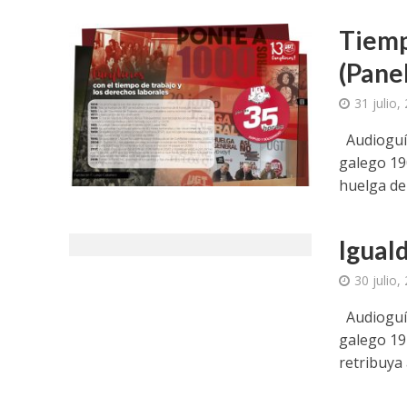
Tiemp
(Pane
31 julio,
Audioguía
galego 19
huelga de 
Igual
30 julio,
Audioguía
galego 19
retribuya a