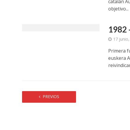
catalán A
objetivo...
1982 
17 junio
Primera f
euskera A
reivindicar
PREVIOS