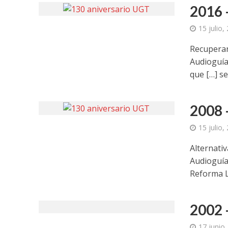
2016 
15 julio,
Recuperar
Audioguía
que […] s
2008 
15 julio,
Alternativ
Audioguía
Reforma L
2002 
17 junio