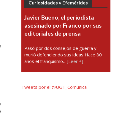
Curiosidades y Efemérides
Javier Bueno, el periodista
asesinado por Franco por sus
editoriales de prensa
a
Pasó por dos consejos de guerra y
murió defendiendo sus ideas Hace 80
años el franquismo...
[Leer +]
Tweets por el @UGT_Comunica.
a
e