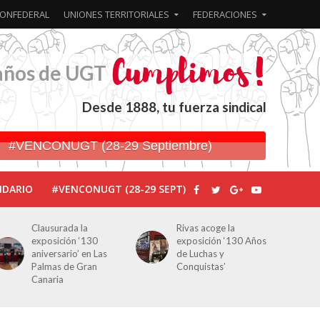
ONFEDERAL
UNIONES TERRITORIALES
FEDERACIONES
años de UGT
Desde 1888, tu fuerza sindical
#VENCONUGT (28-29 Septiembre)
NDARIO
#VENCONUGT (28-29 SEPT)
Rivas acoge la
Javier Bueno, el
exposición ‘130 Años
periodista asesinado
de Luchas y
por Franco por sus
Conquistas’
editoriales de prensa