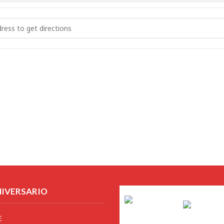
 conmemorativo en la Universidad de Salamanca []
NIVERSARIO
E