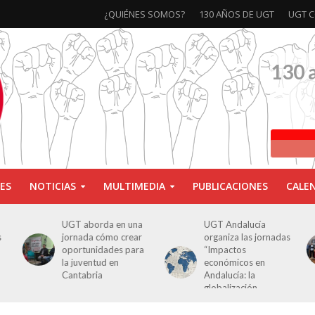
¿QUIÉNES SOMOS?
130 AÑOS DE UGT
UGT C
130 
ES
NOTICIAS
MULTIMEDIA
PUBLICACIONES
CALE
UGT aborda en una
UGT Andalucía
s
jornada cómo crear
organiza las jornadas
oportunidades para
“Impactos
la juventud en
económicos en
Cantabria
Andalucía: la
globalización
cuestionada”.