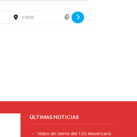
Destination Address - Acto conmemorativo en la Universid
ÚLTIMAS NOTICIAS
Video de cierre del 130 Aniversario