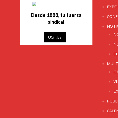
EXPO
Desde 1888, tu fuerza
CONF
sindical
NOTI
N
UGT.ES
N
C
MULT
G
V
E
PUBL
CALE