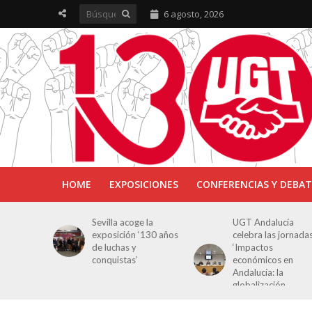
6 agosto, 2026
HOME
EXPOSICIONES
CONFERENCIAS Y DEBAT
ra en
Sevilla acoge la
UGT Andalucía
osición
exposición ‘130 años
celebra las jornada
e Luchas
de luchas y
‘Impactos
s’
conquistas’
económicos en
Andalucía: la
globalización
cuestionada’