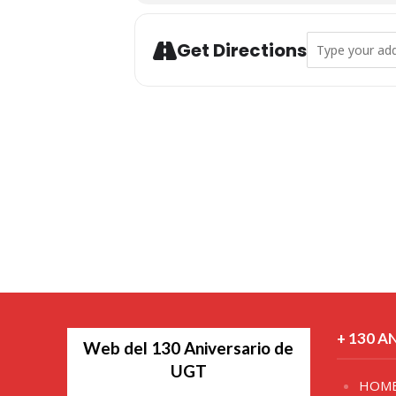
Address - Acto
Get Directions
+ 130 A
Web del 130 Aniversario de
UGT
HOM