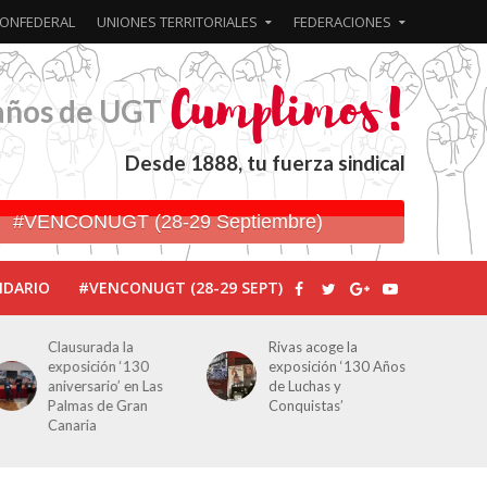
ONFEDERAL
UNIONES TERRITORIALES
FEDERACIONES
años de UGT
Desde 1888, tu fuerza sindical
#VENCONUGT (28-29 Septiembre)
NDARIO
#VENCONUGT (28-29 SEPT)
Clausurada la
Rivas acoge la
exposición ‘130
exposición ‘130 Años
aniversario’ en Las
de Luchas y
Palmas de Gran
Conquistas’
Canaria