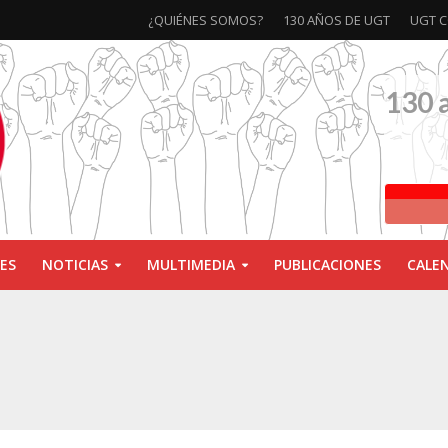
¿QUIÉNES SOMOS?
130 AÑOS DE UGT
UGT C
130 
ES
NOTICIAS
MULTIMEDIA
PUBLICACIONES
CALE
ivas la exposición ‘130 Años de Luchas y Conquistas’
xposición ‘130 años de luchas y conquistas’
ebra las jornadas ‘Impactos económicos en Andalucía: la globalización cuest