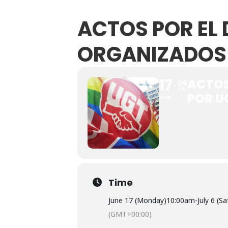
UGT aborda en un
ACTOS POR EL 
UGT Andalucía org
ORGANIZADOS
Clausurada la exp
17
ACTOS
Rivas acoge la ex
06
JUL
POR U
JUN
Javier Bueno, el 
El historietista ‘K
El Ayuntamiento d
Time
June 17 (Monday)
10:00am
-
July 6 (S
(GMT+00:00)