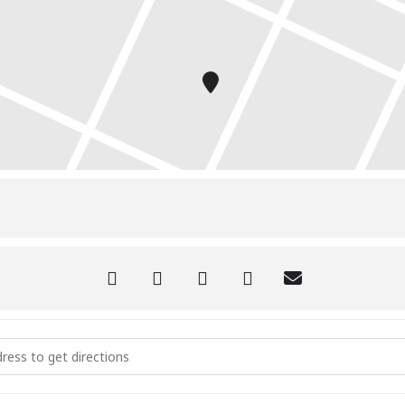
 por el Día Mundial del Orgullo LGTBI organizados por UGT []