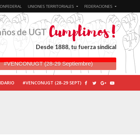
ONFEDERAL
UNIONES TERRITORIALES
FEDERACIONES
años de UGT
Desde 1888, tu fuerza sindical
#VENCONUGT (28-29 Septiembre)
NDARIO
#VENCONUGT (28-29 SEPT)
ionada’