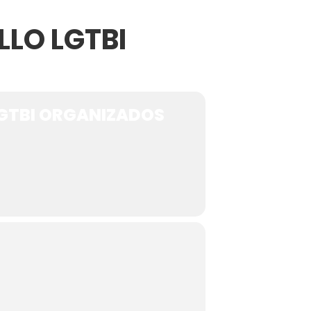
LLO LGTBI
tionada”.
LGTBI ORGANIZADOS
recorrido por España