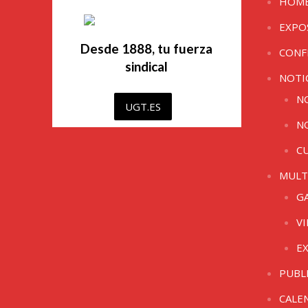
HOM
EXPO
Desde 1888, tu fuerza
CONF
sindical
NOTI
N
UGT.ES
N
C
MULT
G
V
E
PUBL
CALE