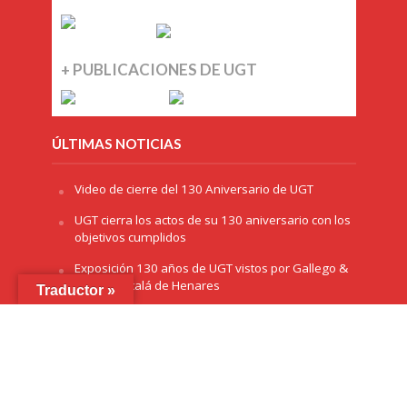
+ PUBLICACIONES DE UGT
ÚLTIMAS NOTICIAS
Video de cierre del 130 Aniversario de UGT
UGT cierra los actos de su 130 aniversario con los
objetivos cumplidos
Exposición 130 años de UGT vistos por Gallego &
Rey, en Alcalá de Henares
Traductor »
La Delegación del Gobierno en Andalucía otorga
el premio ‘Plaza de España’ a UGT por el 130
aniversario
La exposición ‘130 años de luchas y conquistas’
llega a Sevilla