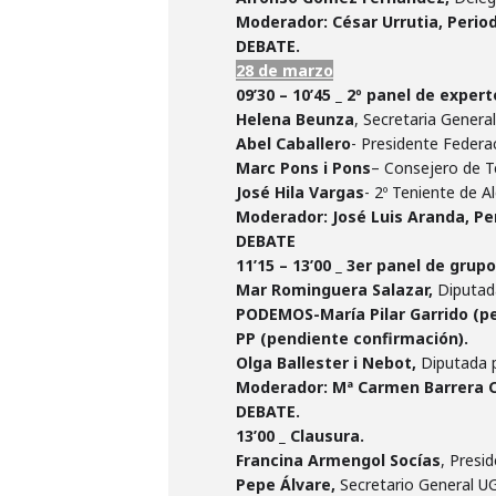
Moderador: César Urrutia, Perio
DEBATE.
28 de
marzo
09’30 – 10’45 _ 2º panel de exper
Helena Beunza
, Secretaria General
Abel Caballero
- Presidente Federa
Marc Pons i Pons
– Consejero de Te
José Hila Vargas
- 2º Teniente de 
Moderador: José Luis Aranda, Per
DEBATE
11’15 – 13’00 _ 3er panel de grup
Mar Rominguera Salazar,
Diputada
PODEMOS-María Pilar Garrido (p
PP (pendiente confirmación).
Olga Ballester i Nebot,
Diputada p
Moderador: Mª Carmen Barrera Ch
DEBATE.
13’00 _ Clausura.
Francina Armengol Socías
, Presi
Pepe Álvare,
Secretario General U