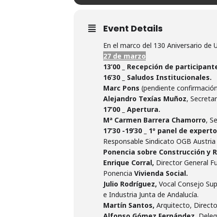
Event Details
En el marco del 130 Aniversario de 
27 de
marzo
13’00 _ Recepción de participant
16’30 _ Saludos Institucionales.
Marc Pons
(pendiente confirmación
Alejandro Texías Muñoz
, Secreta
17’00 _ Apertura.
Mª Carmen Barrera Chamorro
, S
17’30 -19’30 _ 1º panel de exper
Responsable Sindicato OGB Austria 
Ponencia sobre Construcción y R
Enrique Corral,
Director General F
Ponencia
Vivienda Social.
Julio Rodríguez,
Vocal Consejo Sup
e Industria Junta de Andalucía.
Martín Santos,
Arquitecto, Directo
Alfonso Gómez Fernández,
Deleg