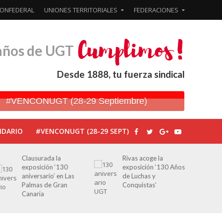
ONFEDERAL
UNIONES TERRITORIALES
FEDERACIONES
años de UGT
Desde 1888, tu fuerza sindical
#VENCONUGT (28-29 Septiembre)
NDARIO
#VENCONUGT (28-29 SEPT)
Clausurada la
Rivas acoge la
exposición ‘130
exposición ‘130 Años
aniversario’ en Las
de Luchas y
Palmas de Gran
Conquistas’
Canaria