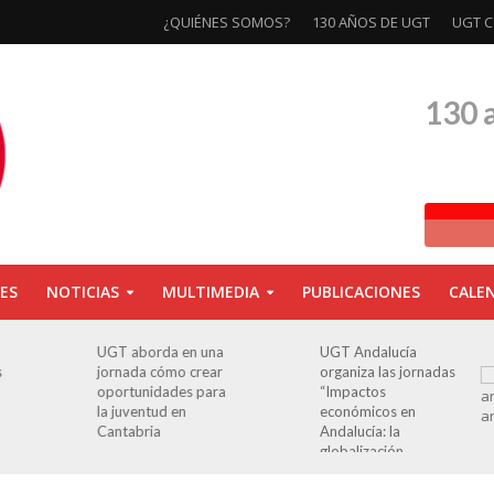
¿QUIÉNES SOMOS?
130 AÑOS DE UGT
UGT C
130 
ES
NOTICIAS
MULTIMEDIA
PUBLICACIONES
CALE
UGT aborda en una
UGT Andalucía
s
jornada cómo crear
organiza las jornadas
oportunidades para
“Impactos
la juventud en
económicos en
Cantabria
Andalucía: la
globalización
cuestionada”.