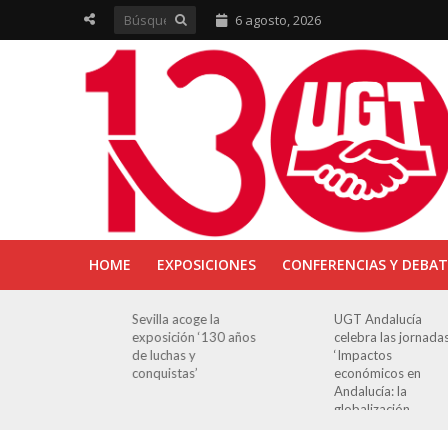
6 agosto, 2026
HOME
EXPOSICIONES
CONFERENCIAS Y DEBAT
ra en
Sevilla acoge la
UGT Andalucía
osición
exposición ‘130 años
celebra las jornada
e Luchas
de luchas y
‘Impactos
s’
conquistas’
económicos en
Andalucía: la
globalización
cuestionada’