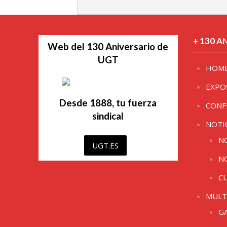
+ 130 A
Web del 130 Aniversario de
UGT
HOM
EXPO
Desde 1888, tu fuerza
CONF
sindical
NOTI
N
UGT.ES
N
C
MULT
G