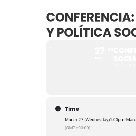
CONFERENCIA: 
Y POLÍTICA SO
27
CONFE
28
SOCIA
MAR
INTERÉS
AL
Time
March 27 (Wednesday)
1:00pm
-
Marc
(GMT+00:00)