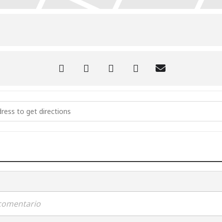
ncia: Vivienda, rehabilitación, alquiler y política social []
 comentario