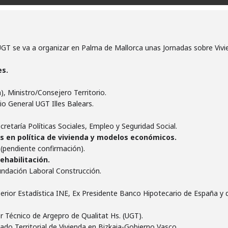
UGT se va a organizar en Palma de Mallorca unas Jornadas sobre Viv
es.
), Ministro/Consejero Territorio.
rio General UGT Illes Balears.
ecretaría Políticas Sociales, Empleo y Seguridad Social.
tos en política de vivienda y modelos económicos.
(pendiente confirmación).
ehabilitación.
undación Laboral Construcción.
erior Estadística INE, Ex Presidente Banco Hipotecario de España y
r Técnico de Argepro de Qualitat Hs. (UGT).
ado Territorial de Vivienda en Bizkaia-Gobierno Vasco.