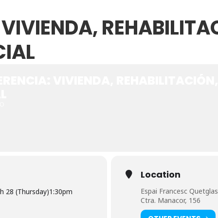
VIVIENDA, REHABILITA
CIAL
RENCIA: VIVIENDA, REHABILITACIÓN,
L
TO
Location
Espai Francesc Quetglas
h 28 (Thursday)
1:30pm
Ctra. Manacor, 156