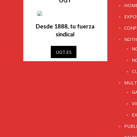
UGT
HOM
EXPO
Desde 1888, tu fuerza
CONF
sindical
NOTI
N
UGT.ES
N
C
MULT
G
V
E
PUBL