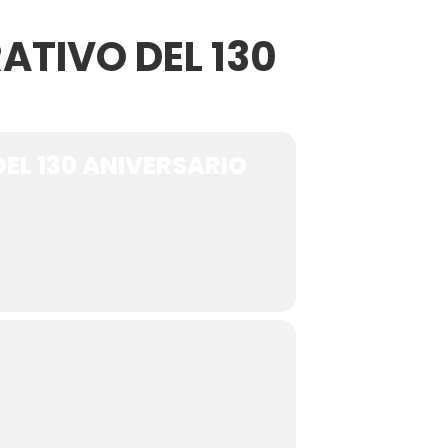
TIVO DEL 130
tionada”.
EL 130 ANIVERSARIO
recorrido por España