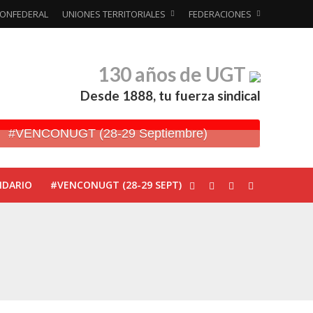
ONFEDERAL
UNIONES TERRITORIALES
FEDERACIONES
130 años de UGT
Desde 1888, tu fuerza sindical
#VENCONUGT (28-29 Septiembre)
NDARIO
#VENCONUGT (28-29 SEPT)
ionada’