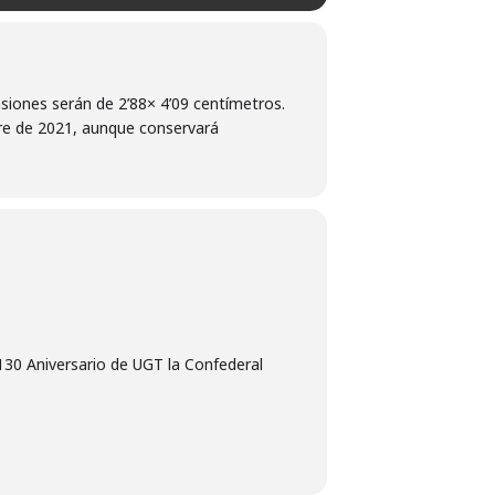
iones serán de 2’88× 4’09 centímetros.
mbre de 2021, aunque conservará
130 Aniversario de UGT la Confederal