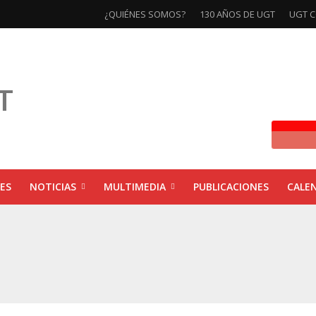
¿QUIÉNES SOMOS?
130 AÑOS DE UGT
UGT C
ES
NOTICIAS
MULTIMEDIA
PUBLICACIONES
CALE
ivas la exposición ‘130 Años de Luchas y Conquistas’
xposición ‘130 años de luchas y conquistas’
ebra las jornadas ‘Impactos económicos en Andalucía: la globalización cuest