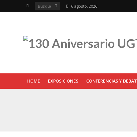
6 agosto, 2026
HOME
EXPOSICIONES
CONFERENCIAS Y DEBAT
UGT inaugura en R
Sevilla acoge la e
UGT Andalucía cel