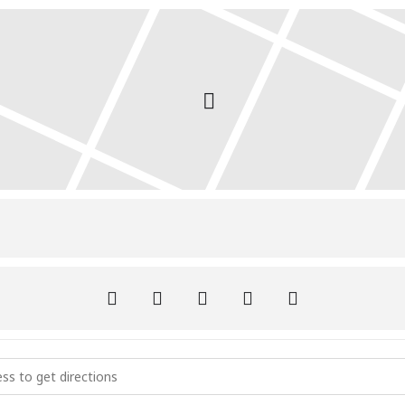
 emite un sello conmemorativo del 130 aniversario de UGT []