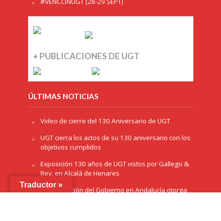
#VENCONUGT (28-29 SEPT)
+ PUBLICACIONES DE UGT
ÚLTIMAS NOTICIAS
Video de cierre del 130 Aniversario de UGT
UGT cierra los actos de su 130 aniversario con los
objetivos cumplidos
Exposición 130 años de UGT vistos por Gallego &
Rey, en Alcalá de Henares
Traductor »
La Delegación del Gobierno en Andalucía otorga
el premio ‘Plaza de España’ a UGT por el 130
aniversario