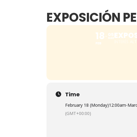
EXPOSICIÓN P
18
EXPOS
05
MAR
INTERÉS
AL
FEB
Time
February 18 (Monday)
12:00am
-
Marc
(GMT+00:00)