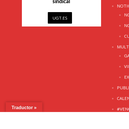
sindical
NOTI
N
UGT.ES
N
C
MULT
G
V
E
PUBL
CALE
Traductor »
#VEN