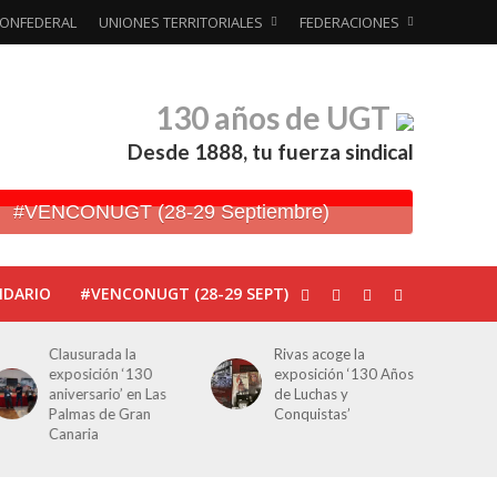
ONFEDERAL
UNIONES TERRITORIALES
FEDERACIONES
130 años de UGT
Desde 1888, tu fuerza sindical
#VENCONUGT (28-29 Septiembre)
NDARIO
#VENCONUGT (28-29 SEPT)
Clausurada la
Rivas acoge la
exposición ‘130
exposición ‘130 Años
aniversario’ en Las
de Luchas y
Palmas de Gran
Conquistas’
Canaria