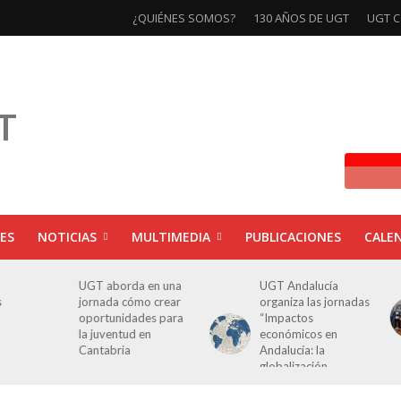
¿QUIÉNES SOMOS?
130 AÑOS DE UGT
UGT C
ES
NOTICIAS
MULTIMEDIA
PUBLICACIONES
CALE
UGT aborda en una
UGT Andalucía
s
jornada cómo crear
organiza las jornadas
oportunidades para
“Impactos
la juventud en
económicos en
Cantabria
Andalucía: la
globalización
cuestionada”.