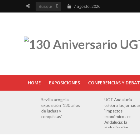
7 agosto, 2026
HOME
EXPOSICIONES
CONFERENCIAS Y DEBAT
ra en
Sevilla acoge la
UGT Andalucía
osición
exposición ‘130 años
celebra las jornada
e Luchas
de luchas y
‘Impactos
s’
conquistas’
económicos en
Andalucía: la
globalización
cuestionada’