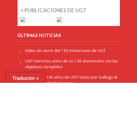
+ PUBLICACIONES DE UGT
ÚLTIMAS NOTICIAS
Video de cierre del 130 Aniversario de UGT
UGT cierra los actos de su 130 aniversario con los
objetivos cumplidos
Exposición 130 años de UGT vistos por Gallego &
Traductor »
Rey, en Alcalá de Henares
La Delegación del Gobierno en Andalucía otorga
el premio ‘Plaza de España’ a UGT por el 130
aniversario
La exposición ‘130 años de luchas y conquistas’
llega a Sevilla