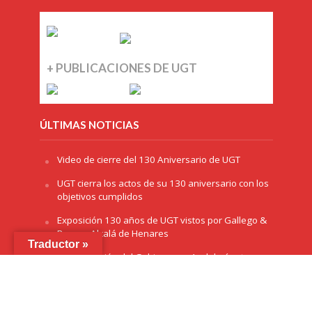
+ PUBLICACIONES DE UGT
ÚLTIMAS NOTICIAS
Video de cierre del 130 Aniversario de UGT
UGT cierra los actos de su 130 aniversario con los
objetivos cumplidos
Exposición 130 años de UGT vistos por Gallego &
Rey, en Alcalá de Henares
Traductor »
La Delegación del Gobierno en Andalucía otorga
el premio ‘Plaza de España’ a UGT por el 130
aniversario
La exposición ‘130 años de luchas y conquistas’