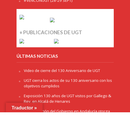
#VENCONUGT (28-29 SEPT)
+ PUBLICACIONES DE UGT
ÚLTIMAS NOTICIAS
Video de cierre del 130 Aniversario de UGT
UGT cierra los actos de su 130 aniversario con los
objetivos cumplidos
Exposición 130 años de UGT vistos por Gallego &
Rey, en Alcalá de Henares
Traductor »
La Delegación del Gobierno en Andalucía otorga
el premio ‘Plaza de España’ a UGT por el 130
aniversario