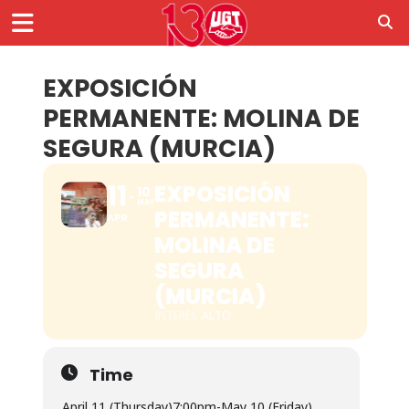
EXPOSICIÓN
PERMANENTE: MOLINA DE
SEGURA (MURCIA)
11
EXPOSICIÓN
10
MAY
PERMANENTE:
APR
MOLINA DE
SEGURA
(MURCIA)
INTERÉS
ALTO
Time
April 11 (Thursday)
7:00pm
-
May 10 (Friday)