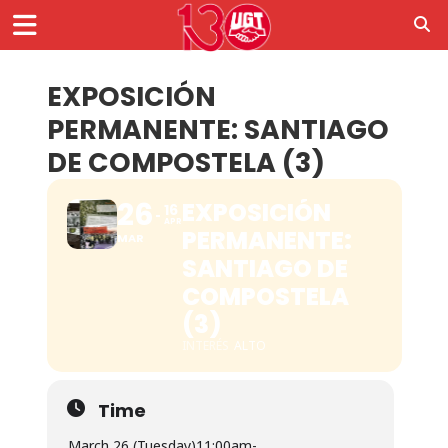
EXPOSICIÓN
PERMANENTE: SANTIAGO
DE COMPOSTELA (3)
26
EXPOSICIÓN
16
APR
PERMANENTE:
MAR
SANTIAGO DE
COMPOSTELA
(3)
INTERÉS
ALTO
Time
March 26 (Tuesday)
11:00am
-