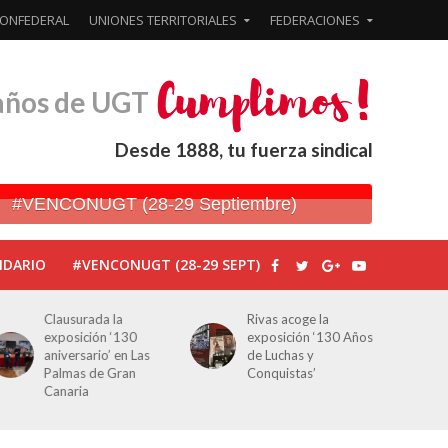
ONFEDERAL
UNIONES TERRITORIALES
FEDERACIONES
años de UGT
Desde 1888, tu fuerza sindical
#VENCONUGT (28-29 Septiembre)
NDARIO
#VENCONUGT (28-29 SEPT)
Rivas acoge la
Javier Bueno, el
exposición ‘130 Años
periodista asesinado
de Luchas y
por Franco por sus
Conquistas’
editoriales de prensa