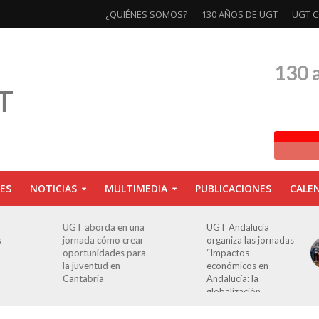
¿QUIÉNES SOMOS?
130 AÑOS DE UGT
UGT C
130 
ES
NOTICIAS
MULTIMEDIA
PUBLICACIONES
CALE
a
UGT Andalucía
Clausurada la
organiza las jornadas
exposición ‘130
a
“Impactos
aniversario’ en Las
económicos en
Palmas de Gran
Andalucía: la
Canaria
globalización
cuestionada”.