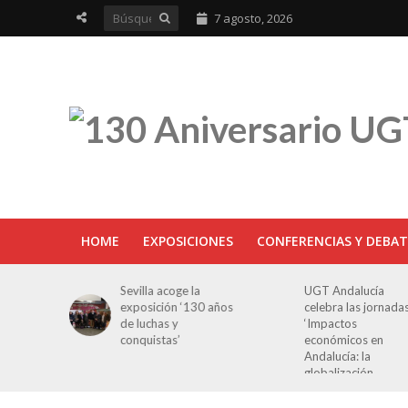
7 agosto, 2026
HOME
EXPOSICIONES
CONFERENCIAS Y DEBAT
e la
UGT Andalucía
UGT aborda en un
‘130 años
celebra las jornadas
jornada cómo crear
‘Impactos
oportunidades par
económicos en
la juventud en
Andalucía: la
Cantabria
globalización
cuestionada’