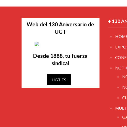
+ 130 A
Web del 130 Aniversario de
UGT
HOM
EXPO
Desde 1888, tu fuerza
CONF
sindical
NOTI
N
UGT.ES
N
C
MULT
G