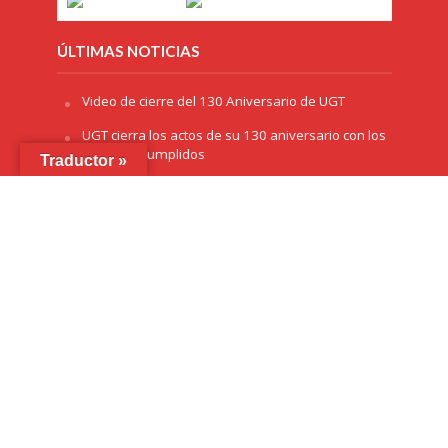
ÚLTIMAS NOTICIAS
Video de cierre del 130 Aniversario de UGT
UGT cierra los actos de su 130 aniversario con los
objetivos cumplidos
Traductor »
Exposición 130 años de UGT vistos por Gallego &
Rey, en Alcalá de Henares
La Delegación del Gobierno en Andalucía otorga
el premio ‘Plaza de España’ a UGT por el 130
aniversario
La exposición ‘130 años de luchas y conquistas’
llega a Sevilla
Copyright © 2026 /
Aviso Legal
/
Cookies
/
Política de
Privacidad
/ Diseñado por
Green Hat Workers