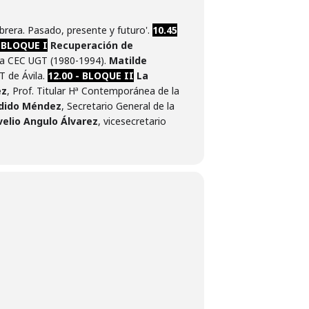
brera. Pasado, presente y futuro'.
10.45
- BLOQUE I
Recuperación de
 la CEC UGT (1980-1994).
Matilde
T de Ávila.
12.00 - BLOQUE II
La
ez
, Prof. Titular Hª Contemporánea de la
dido Méndez
, Secretario General de la
velio Angulo Álvarez
, vicesecretario