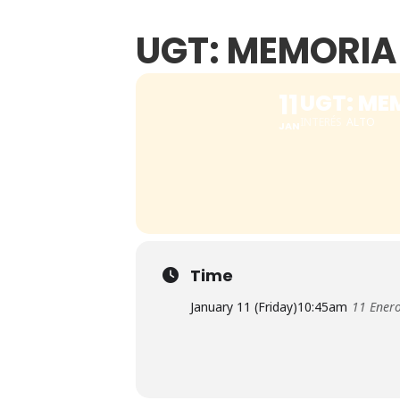
UGT: MEMORIA 
11
UGT: ME
INTERÉS
ALTO
JAN
Time
January 11 (Friday)
10:45am
11 Ener