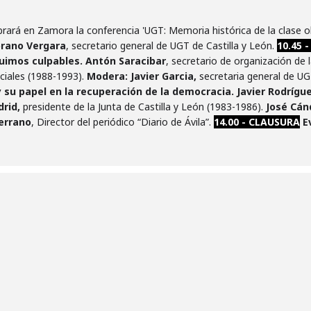
rará en Zamora la conferencia 'UGT: Memoria histórica de la clase o
rano Vergara
, secretario general de UGT de Castilla y León.
10.45 
fuimos culpables.
Antón Saracibar
, secretario de organización de
ciales (1988-1993).
Modera:
Javier Garcia,
secretaria general de UG
 su papel en la recuperación de la
democracia.
Javier Rodrígu
drid,
presidente de la Junta de Castilla y León (1983-1986).
José Cán
errano
, Director del periódico “Diario de Ávila”.
14.00 - CLAUSURA
E