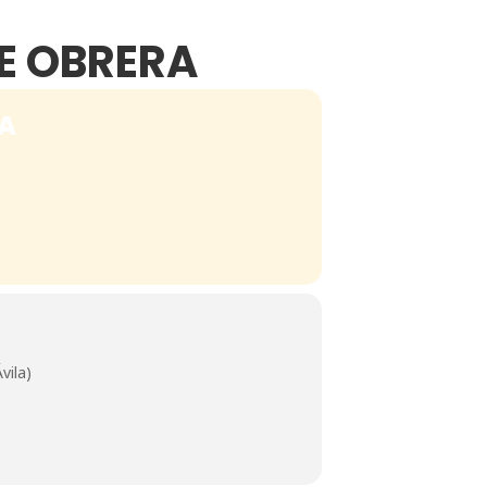
SE OBRERA
RA
vila)