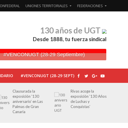
ONFEDERAL
UNIONES TERRITORIALES
FEDERACIONES
130 años de UGT
Desde 1888, tu fuerza sindical
#VENCONUGT (28-29 Septiembre)
NDARIO
#VENCONUGT (28-29 SEPT)
Rivas acoge la
Javier Bueno, el
exposición ‘130 Años
periodista asesinado
de Luchas y
por Franco por sus
Conquistas’
editoriales de prensa