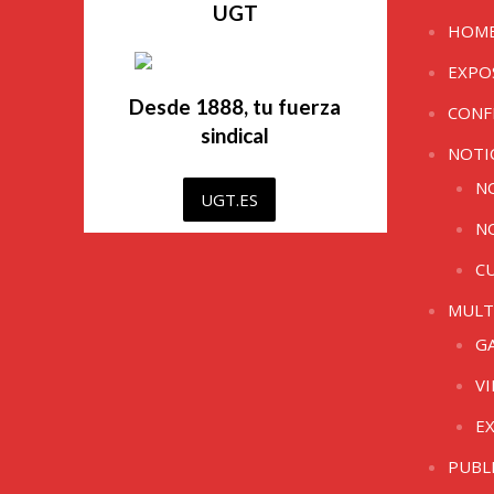
UGT
HOM
EXPO
Desde 1888, tu fuerza
CONF
sindical
NOTI
N
UGT.ES
N
C
MULT
G
V
E
PUBL