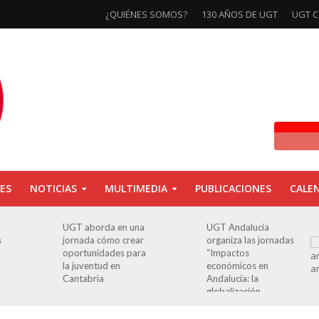
¿QUIÉNES SOMOS?
130 AÑOS DE UGT
UGT C
ES
NOTICIAS
MULTIMEDIA
PUBLICACIONES
CALE
a
UGT Andalucía
Clausurada la
r
organiza las jornadas
exposición ‘130
a
“Impactos
aniversario’ en Las
económicos en
Palmas de Gran
Andalucía: la
Canaria
globalización
cuestionada”.